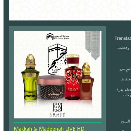
Transla
م وخطيب
ظ كثيرٍ من
تحفيظ
ه الختام يعرف
ب قبل عام 1400هـ وله مشاركات
الشيخ
Makkah & Madeenah LIVE HD.