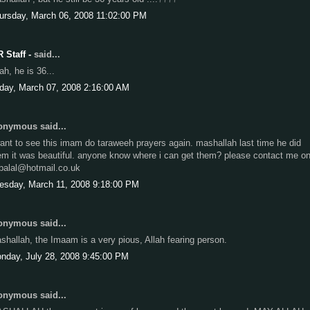
ursday, March 06, 2008 11:02:00 PM
R Staff -
said...
ah, he is 36...
iday, March 07, 2008 2:16:00 AM
nymous said...
want to see this imam do taraweeh prayers again. mashallah last time he did
em it was beautiful. anyone know where i can get them? please contact me o
balal@hotmail.co.uk
esday, March 11, 2008 9:18:00 PM
nymous said...
shallah, the Imaam is a very pious, Allah fearing person.
nday, July 28, 2008 9:45:00 PM
nymous said...