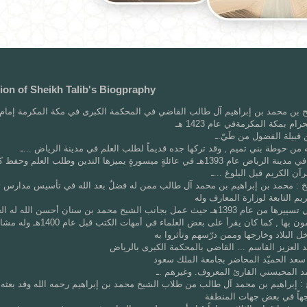
tion of Sheikh Talib's Biogpraphy
ح بن محمد بن إبراهيم آل طالب القاضي في المحكمة الكبرى في مكة المكرمة إما
ام بمكة المكرمةفي عام 1423 هـ
 قبيلة الفضول من طَيّ.ـ
 من حوطة بني تميم , وقد تركها جده قديماً لطلب العلم في مدينة الرياض ...ـ
ولد الشيخ في مدينة الرياض عام 1393هـ في عائلةٍ ميسورةٍ يميزها التدين وطلب العلم وحف
رآن الكريم قبل البلوغ ...ـ
خ : محمد بن إبراهيم بن محمد آل طالب ممن له فضلٌ بعد الله في تأسيس مدارس 
يم التابعة لوزارة المعارف وله
مشاركة في تسييرها من عام 1393هـ حيث عمل بجانب الشيخ محمد بن سنان أحسن الله ل
ذلك المهتمون بها , كما كان يقرأ على بعض العلماء في أمهات الكت
 المحيسني القارئ المعروف. وغيرهم .ـ
: إبراهيم بن محمد آل طالب من طلاب الشيخ محمد بن إبراهيم رحمه الله وقد بعثه 
جهاً في بعض جهات المنطقة