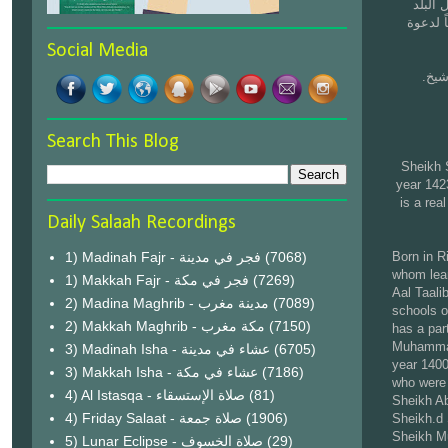
البلد
 لدعوة
Social Media
.وفي حيَّه في مدينة الرياض حيث كان إمام مسجد عليَّاء آل الشيخ في حيّ السويدي قرب جامع شيخ
Search This Blog
Sheikh 
year 142
is a rea
Daily Salaah Recordings
1) Madinah Fajr - فجر في مدينة
(7068)
Born in R
whom lea
1) Makkah Fajr - فجر في مكة
(7269)
Aal Taali
2) Madina Maghrib - مدينة مغرب
(7089)
schools o
2) Makkah Maghrib - مكة مغرب
(7150)
has a part
Muhammad 
3) Madinah Isha - عشاء في مدينة
(6705)
year 1400
3) Makkah Isha - عشاء في مكة
(7186)
who were 
4) Al Istasqa - صلاة الإستسقاء
(81)
Sheikh Ab
4) Friday Salaat - صلاة جمعة
(1906)
Sheikh.d
Sheikh M
5) Lunar Eclipse - صلاة الخسوف
(29)