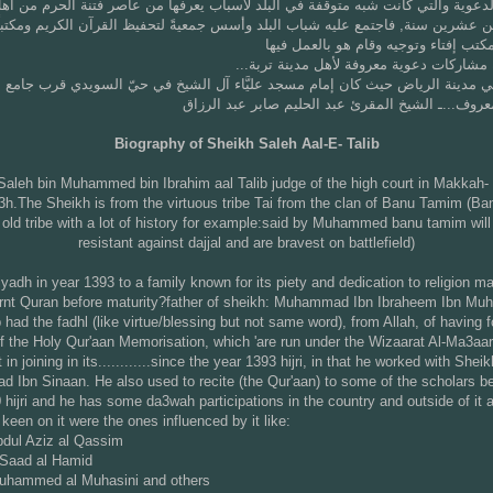
دعوية والتي كانت شبه متوقفة في البلد لأسباب يعرفها من عاصر فتنة الحرم من أهل 
ن عشرين سنة, فاجتمع عليه شباب البلد وأسس جمعيةً لتحفيظ القرآن الكريم ومكتباً
كتب إفتاء وتوجيه وقام هو بالعمل فيها
...مشاركات دعوية معروفة لأهل مدينة تربة
معروف...ـ الشيخ المقرئ عبد الحليم صابر عبد الرزاق
Biography of Sheikh Saleh Aal-E- Talib
Saleh bin Muhammed bin Ibrahim aal Talib judge of the high court in Makkah-
3h.The Sheikh is from the virtuous tribe Tai from the clan of Banu Tamim (B
l old tribe with a lot of history for example:said by Muhammed banu tamim wil
resistant against dajjal and are bravest on battlefield)
iyadh in year 1393 to a family known for its piety and dedication to religion m
rnt Quran before maturity?father of sheikh: Muhammad Ibn Ibraheem Ibn M
b had the fadhl (like virtue/blessing but not same word), from Allah, of having
f the Holy Qur'aan Memorisation, which 'are run under the Wizaarat Al-Ma3aar
 in joining in its............since the year 1393 hijri, in that he worked with Sheik
Ibn Sinaan. He also used to recite (the Qur'aan) to some of the scholars be
 hijri and he has some da3wah participations in the country and outside of it 
keen on it were the ones influenced by it like:
dul Aziz al Qassim
 Saad al Hamid
uhammed al Muhasini and others