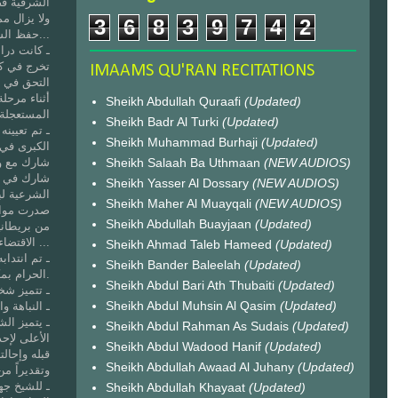
الشرقية ق.
ولا يزال ممت
3
6
8
3
9
7
4
2
حفظ الشيخ القرآن الكريم قبل البلوغ...
ـ كانت درا
تخرج في كلية الشريع
IMAAMS QU'RAN RECITATIONS
التحق في مر
أثناء مرحل
Sheikh Abdullah Quraafi
(Updated)
المستعجلة 
Sheikh Badr Al Turki
(Updated)
Sheikh Muhammad Burhaji
(Updated)
الكبرى في مك
Sheikh Salaah Ba Uthmaan
(NEW AUDIOS)
شارك مع وف
شارك في مؤ
Sheikh Yasser Al Dossary
(NEW AUDIOS)
الشرعية لب
Sheikh Maher Al Muayqali
(NEW AUDIOS)
صدرت موافق
Sheikh Abdullah Buayjaan
(Updated)
من بريطانيا
الاقتضاء ...
Sheikh Ahmad Taleb Hameed
(Updated)
ـ تم انتداب
Sheikh Bander Baleelah
(Updated)
الحرام بمكة المكرمة فآثرها على الإبتعاث.
Sheikh Abdul Bari Ath Thubaiti
(Updated)
ـ تتميز شخص
Sheikh Abdul Muhsin Al Qasim
(Updated)
ـ النباهة و
Sheikh Abdul Rahman As Sudais
(Updated)
الأعلى لإح
Sheikh Abdul Wadood Hanif
(Updated)
قبله وإحال
Sheikh Abdullah Awaad Al Juhany
(Updated)
وتقديراً م
Sheikh Abdullah Khayaat
(Updated)