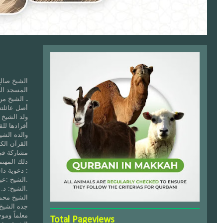
الشيخ صال
المسجد الحر
ـ الشيخ من
أصل عائلته
أفرادها للق
والده الشي
القرآن الكر
دعوية داخل البلاد وخارجها وممن درّسهم وتأثروا به :
الشيخ :عبد العزيز القاسم ... القاضي بالمحكمة الكبرى بالرياض.
الشيخ: د. سعد الحميّد المحاضر بجامعة الملك سعود.
الشيخ محمد
جده الشيخ 
معلماً ومو
Total Pageviews