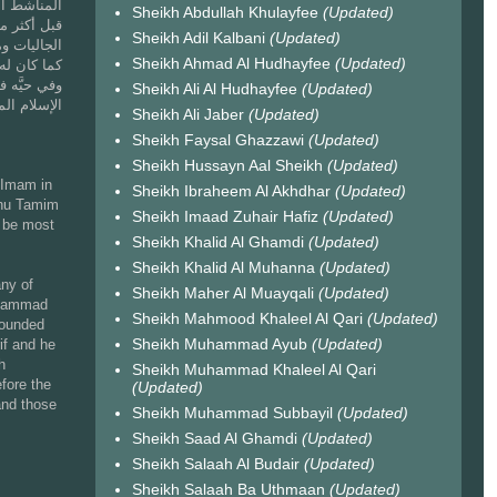
المناشط ال
Sheikh Abdullah Khulayfee
(Updated)
قبل أكثر م
Sheikh Adil Kalbani
(Updated)
الجاليات وم
Sheikh Ahmad Al Hudhayfee
(Updated)
كما كان له 
Sheikh Ali Al Hudhayfee
(Updated)
الإسلام ال
Sheikh Ali Jaber
(Updated)
Sheikh Faysal Ghazzawi
(Updated)
Sheikh Hussayn Aal Sheikh
(Updated)
 Imam in
Sheikh Ibraheem Al Akhdhar
(Updated)
anu Tamim
Sheikh Imaad Zuhair Hafiz
(Updated)
l be most
Sheikh Khalid Al Ghamdi
(Updated)
Sheikh Khalid Al Muhanna
(Updated)
any of
Sheikh Maher Al Muayqali
(Updated)
uhammad
Sheikh Mahmood Khaleel Al Qari
(Updated)
 founded
Sheikh Muhammad Ayub
(Updated)
if and he
h
Sheikh Muhammad Khaleel Al Qari
fore the
(Updated)
and those
Sheikh Muhammad Subbayil
(Updated)
Sheikh Saad Al Ghamdi
(Updated)
Sheikh Salaah Al Budair
(Updated)
Sheikh Salaah Ba Uthmaan
(Updated)