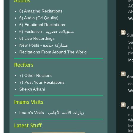
Audios
MA
AC
6) Amazing Recitations
AN
6) Audio (Cd Qaulity)
We
6) Emotional Recitations
6) Exclusive - تسجيلات حصرية
Sum
6) Live Recordings
Sa
New Posts - مشاركة جديدة
th
Recitations From Around The World
pl
Mo
Reciters
7) Other Reciters
Ano
7) Post Your Recitations
do
Sheikh Arkani
We
Imams Visits
A B
Imam's Visits - زيارات الأئمة الأجانب
ma
wh
Latest Stuff
ke
ki