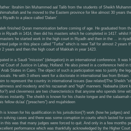
father: Ibrahim bin Muhammed aal Talib from the students of Sheikh Muham
ahimahullah and he moved to the Eastern province for like almost 30 years th
to Riyadh to a place called 'Dalam'
leh finished Quran memorisation before coming of age. He graduated from th
h in Riyadh in 1414, then did his masters which he completed in 1417. whilst
 masters he started work in the high court in Riyadh and then in the ... in riya
nted judge in this place called "Turba" which is near Taif for almost 2 years t
r 2 years and then the high court of Makkah in year 1423.
pated in a Saudi ''mission'' (delegation) in an international conference. It was h
onal Court of Justice in Lahay, Holland. He also joined in a conference held in 
Arab States in Cairo. The object of such a participation was to justify the lega
osals. He with 3 others went for a doctorate in international law from Britain.
him to represent the country in international issues (law related)The Sheikh ''st
 calmness and modesty and his razaanah and ''high'' manners. Nabaaha (dont 
for?) and cleverness are two charecteristics that anyone who spends time wit
tices instantly. The sheikh is known for his chaste tongue and the salaamah 
is fellow du'aa' (''preachers'') and mujahideen
 is known for his qualification in his jurisdiction(?) work (how he judges) and 
in solving cases and there was some corruption in courts which lasted for so
t in this was that many judges were forced to quit. And only in a few months p
cellent performance which was thankfully acknowledged by the Higher Court