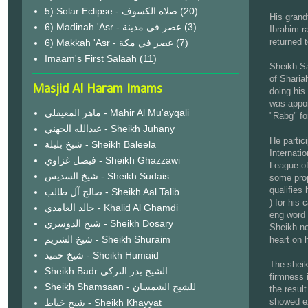
(20)
His grand
6) Madinah 'Asr - عصر في مدينة
(3)
Ibrahim r
returned 
6) Makkah 'Asr - عصر في مكة
(7)
Imaam's First Salaah
(11)
Sheikh Sa
of Sharia
Masjid Al Haram Imams
doing his
was appoi
ماهر المعيقلي - Mahir Al Mu'ayqali
"Rabg" fo
عبدالله الجهني - Sheikh Juhany
He partici
شيخ بليلة - Sheikh Baleela
Internati
فيصل غزاوي - Sheikh Ghazzawi
League of 
شيخ السديس - Sheikh Sudais
some prop
qualifies 
صالح آل طالب - Sheikh Aal Talib
) for his
خالد الغامدي - Khalid Al Ghamdi
eng word 
شيخ الدوسري - Sheikh Dosary
Sheikh no
شيخ الشريم - Sheikh Shuraim
heart on h
شيخ حميد - Sheikh Humaid
The sheikh
Sheikh Badr الشيخ بدر التركي
firmness 
Sheikh Shamsaan - للشيخ الشمسان
the resul
showed ex
شيخ خياط - Sheikh Khayyat