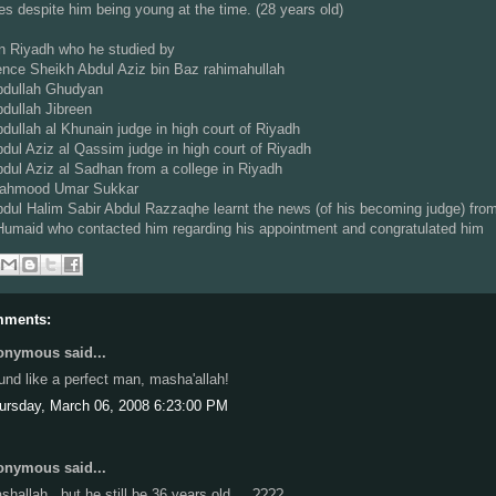
es despite him being young at the time. (28 years old)
n Riyadh who he studied by
nce Sheikh Abdul Aziz bin Baz rahimahullah
bdullah Ghudyan
dullah Jibreen
dullah al Khunain judge in high court of Riyadh
dul Aziz al Qassim judge in high court of Riyadh
dul Aziz al Sadhan from a college in Riyadh
ahmood Umar Sukkar
dul Halim Sabir Abdul Razzaqhe learnt the news (of his becoming judge) fro
Humaid who contacted him regarding his appointment and congratulated him
mments:
nymous said...
und like a perfect man, masha'allah!
ursday, March 06, 2008 6:23:00 PM
nymous said...
shallah , but he still be 36 years old ....????