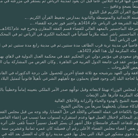
ضى فيها قرابة الثلاثين عاماً قبل أن يعود لمدينة الرياض ثم يستقر في مزرعته في مد
عاً بصحةٍ وعافيةٍ ...ـ
سته الابتدائية والمتوسطة والثانوية بمدارس تحفيظ القرآن الكريم...ـ
ة في الرياض عام 1414هـ واختير فور تخرجه للقضاء...ـ
حلة الماجستير بالمعهد العالي للقضاء قسم الفقه المقارن وتخرج فيه عام1417هــ
ة الماجستير باشر عمله ملازماً قضائياً في المحكمة الكبرى في الرياض ثم في المحكم
في الرياض أيضاً
ة المكرمة أول هذا العام 1423هــ
دٍ سعودي في مؤتمر دولي عن التحكيم عقد في محكمة العدل الدولية في لاهاي بهول
تمرٍ عقد في جامعة الدول العربية في القاهرة , وكان الغرض من المشاركة بيان ال
عض الأطروحات .ـ
ة ولي العهد بترشيحه مع ثلاثة قضاةٍ آخرين للحصول على درجة الدكتوراه في القان
 لحاجة البلد إلى وجود قضاةٍ يحملون مع تأهيلهم الشرعي تأهيلاً قانونياً لتمثيل البلاد د
ه لمجلس الوزراء تهيئةً لابتعاثه وقبل توجُّهِهِ صدر الأمر الملكي بتعيينه إماماً وخطيباً ب
ية الشيخ بالهدوء والحياء والرزانة والأخلاق العالية
...الذكاء صفتان يلحظهما سريعاً من يجالس الشيخ
دى المحاكم لاختلال العمل فيها وعدم استقراره لسنوات مما تسبب في إعفاء القاضي
تهم للتقاعد المبكر فاستطاع خلال أشهر أن يسيّر العمل تسييراً حسناً تلقى على أثره 
ن بعض أعضاء مجلس القضاء الأعلى رغم أن فضيلته كان عمره ثمانيةً وعشرين سنة