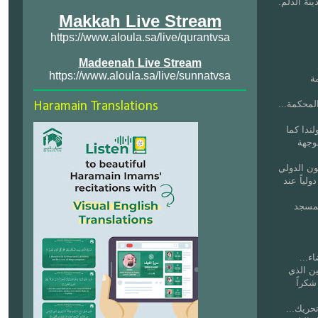
ينة الدلم
Makkah Live Stream
https://www.aloula.sa/live/qurantvsa
Madeenah Live Stream
https://www.aloula.sa/live/sunnatvsa
ة
...ـ تم تعيينه قاضياً في مدينة تربة قرب الطائف مدة سنتين,ثم في مدينة رابغ مدة سنتين ثم في المحكمة
Haramain Translations
ندا كما
وجهة
ون الدولي
ولياً عند
المسجد
...ـ يتميز الشيخ بالكفاءة في عمله القضائي والجَلَد في حلِّ القضايا, وقد وجه من قبل مجلس القضاء
ين الذي
شكراً
...ـ للشيخ جهد دعوي مشكور في البلاد التي يحل بها, ففي مدينة رابغ كان له الفضل بعد الله في تحريك