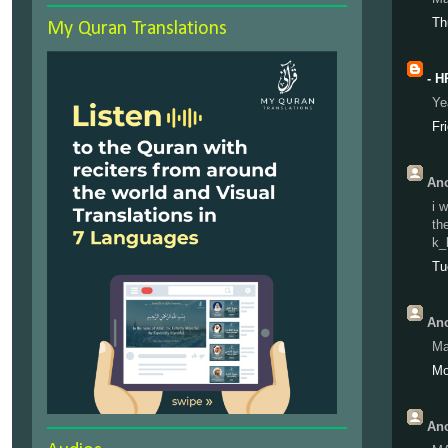
Th
My Quran Translations
- H
Ye
Fr
Ano
i 
th
k_
Tu
Ano
Ma
Mo
Ano