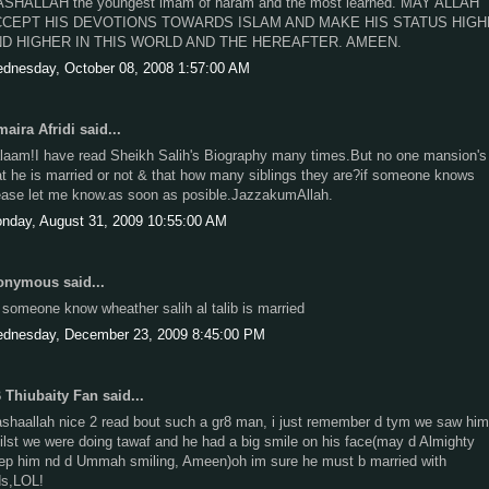
SHALLAH the youngest imam of haram and the most learned. MAY ALLAH
CEPT HIS DEVOTIONS TOWARDS ISLAM AND MAKE HIS STATUS HIG
D HIGHER IN THIS WORLD AND THE HEREAFTER. AMEEN.
dnesday, October 08, 2008 1:57:00 AM
aira Afridi said...
laam!I have read Sheikh Salih's Biography many times.But no one mansion's
at he is married or not & that how many siblings they are?if someone knows
ease let me know.as soon as posible.JazzakumAllah.
nday, August 31, 2009 10:55:00 AM
nymous said...
 someone know wheather salih al talib is married
dnesday, December 23, 2009 8:45:00 PM
 Thiubaity Fan said...
shaallah nice 2 read bout such a gr8 man, i just remember d tym we saw him
ilst we were doing tawaf and he had a big smile on his face(may d Almighty
ep him nd d Ummah smiling, Ameen)oh im sure he must b married with
ds,LOL!