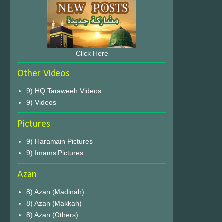
Click Here
Other Videos
9) HQ Taraweeh Videos
9) Videos
Pictures
9) Haramain Pictures
9) Imams Pictures
Azan
8) Azan (Madinah)
8) Azan (Makkah)
8) Azan (Others)