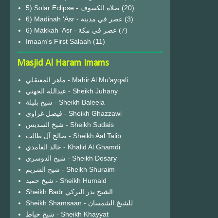
(20)
6) Madinah 'Asr - عصر في مدينة
(3)
6) Makkah 'Asr - عصر في مكة
(7)
Imaam's First Salaah
(11)
Masjid Al Haram Imams
ماهر المعيقلي - Mahir Al Mu'ayqali
عبدالله الجهني - Sheikh Juhany
شيخ بليلة - Sheikh Baleela
فيصل غزاوي - Sheikh Ghazzawi
شيخ السديس - Sheikh Sudais
صالح آل طالب - Sheikh Aal Talib
خالد الغامدي - Khalid Al Ghamdi
شيخ الدوسري - Sheikh Dosary
شيخ الشريم - Sheikh Shuraim
شيخ حميد - Sheikh Humaid
Sheikh Badr الشيخ بدر التركي
Sheikh Shamsaan - للشيخ الشمسان
شيخ خياط - Sheikh Khayyat