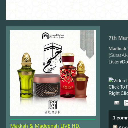
7th Mar
Madinah 
(Surat Al
Listen/D
Click To 
Right Cli
1 com
Makkah & Madeenah LIVE HD.
Ano