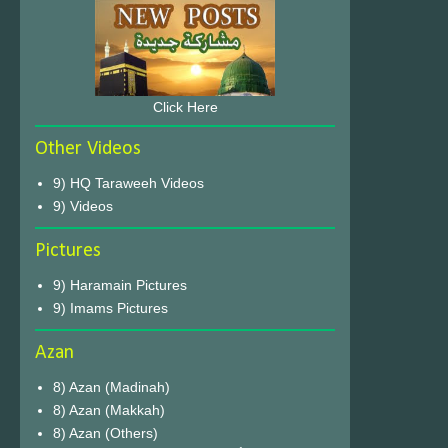
Click Here
Other Videos
9) HQ Taraweeh Videos
9) Videos
Pictures
9) Haramain Pictures
9) Imams Pictures
Azan
8) Azan (Madinah)
8) Azan (Makkah)
8) Azan (Others)