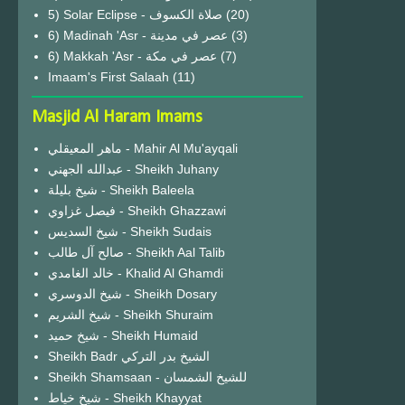
(20)
6) Madinah 'Asr - عصر في مدينة
(3)
6) Makkah 'Asr - عصر في مكة
(7)
Imaam's First Salaah
(11)
Masjid Al Haram Imams
ماهر المعيقلي - Mahir Al Mu'ayqali
عبدالله الجهني - Sheikh Juhany
شيخ بليلة - Sheikh Baleela
فيصل غزاوي - Sheikh Ghazzawi
شيخ السديس - Sheikh Sudais
صالح آل طالب - Sheikh Aal Talib
خالد الغامدي - Khalid Al Ghamdi
شيخ الدوسري - Sheikh Dosary
شيخ الشريم - Sheikh Shuraim
شيخ حميد - Sheikh Humaid
Sheikh Badr الشيخ بدر التركي
Sheikh Shamsaan - للشيخ الشمسان
شيخ خياط - Sheikh Khayyat