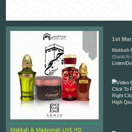
1st Mar
Makkah F
(Surat Al
Listen/D
Click To 
Right Cli
High Qau
Makkah & Madeenah LIVE HD.