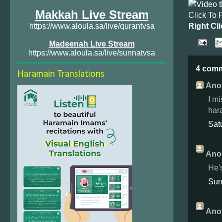
Makkah Live Stream
Click To 
Right Cli
https://www.aloula.sa/live/qurantvsa
Madeenah Live Stream
https://www.aloula.sa/live/sunnatvsa
4 com
Haramain Translations
Ano
I m
har
Sat
Ano
He'
Sun
Ano