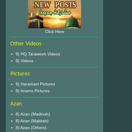
Click Here
Other Videos
9) HQ Taraweeh Videos
9) Videos
Pictures
9) Haramain Pictures
9) Imams Pictures
Azan
8) Azan (Madinah)
8) Azan (Makkah)
8) Azan (Others)