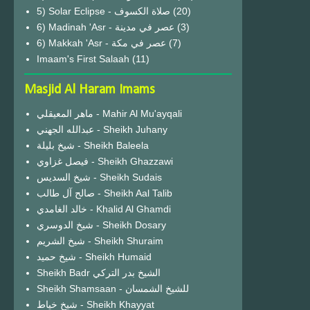
(20)
6) Madinah 'Asr - عصر في مدينة
(3)
6) Makkah 'Asr - عصر في مكة
(7)
Imaam's First Salaah
(11)
Masjid Al Haram Imams
ماهر المعيقلي - Mahir Al Mu'ayqali
عبدالله الجهني - Sheikh Juhany
شيخ بليلة - Sheikh Baleela
فيصل غزاوي - Sheikh Ghazzawi
شيخ السديس - Sheikh Sudais
صالح آل طالب - Sheikh Aal Talib
خالد الغامدي - Khalid Al Ghamdi
شيخ الدوسري - Sheikh Dosary
شيخ الشريم - Sheikh Shuraim
شيخ حميد - Sheikh Humaid
Sheikh Badr الشيخ بدر التركي
Sheikh Shamsaan - للشيخ الشمسان
شيخ خياط - Sheikh Khayyat