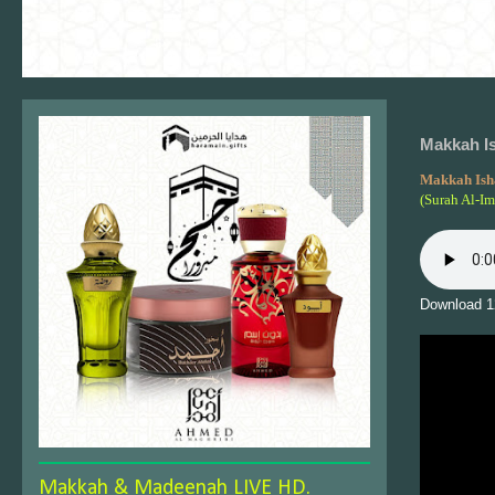
Makkah Is
Makkah Ish
(Surah Al-Im
Download 1
Makkah & Madeenah LIVE HD.