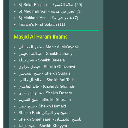
(20)
6) Madinah 'Asr - عصر في مدينة
(3)
6) Makkah 'Asr - عصر في مكة
(7)
Imaam's First Salaah
(11)
Masjid Al Haram Imams
ماهر المعيقلي - Mahir Al Mu'ayqali
عبدالله الجهني - Sheikh Juhany
شيخ بليلة - Sheikh Baleela
فيصل غزاوي - Sheikh Ghazzawi
شيخ السديس - Sheikh Sudais
صالح آل طالب - Sheikh Aal Talib
خالد الغامدي - Khalid Al Ghamdi
شيخ الدوسري - Sheikh Dosary
شيخ الشريم - Sheikh Shuraim
شيخ حميد - Sheikh Humaid
Sheikh Badr الشيخ بدر التركي
Sheikh Shamsaan - للشيخ الشمسان
شيخ خياط - Sheikh Khayyat