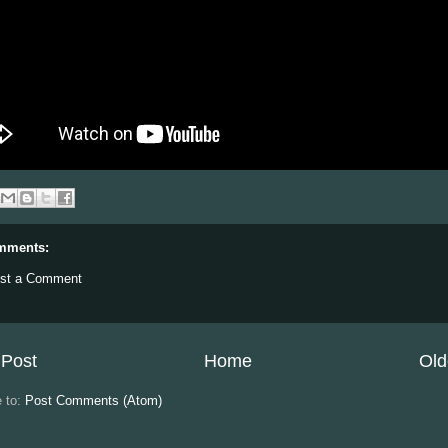
mments:
st a Comment
Post
Home
Old
e to:
Post Comments (Atom)