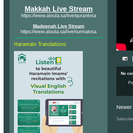
Makkah Live Stream
https://www.aloula.sa/live/qurantvsa
Madeenah Live Stream
https://www.aloula.sa/live/sunnatvsa
Haramain Translations
No co
Po
Newer 
Subscrib