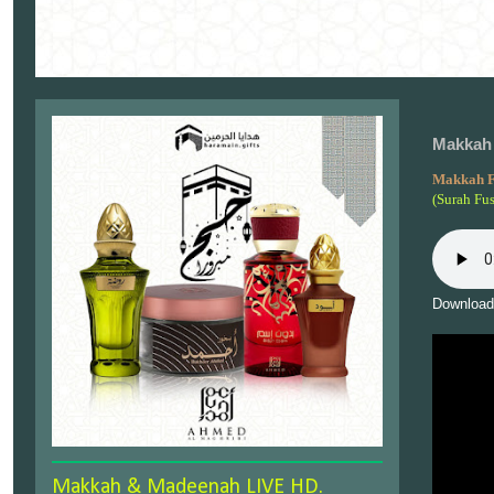
Makkah 
Makkah F
(Surah Fus
Download
Makkah & Madeenah LIVE HD.