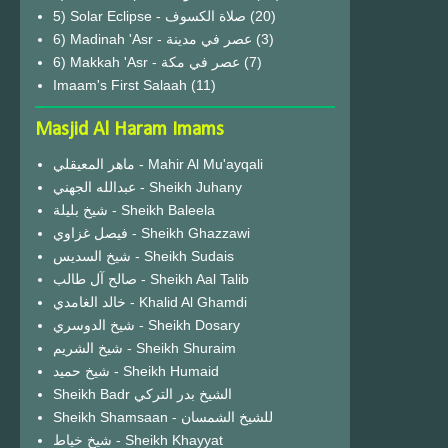
(20)
6) Madinah 'Asr - عصر في مدينة
(3)
6) Makkah 'Asr - عصر في مكة
(7)
Imaam's First Salaah
(11)
Masjid Al Haram Imams
ماهر المعيقلي - Mahir Al Mu'ayqali
عبدالله الجهني - Sheikh Juhany
شيخ بليلة - Sheikh Baleela
فيصل غزاوي - Sheikh Ghazzawi
شيخ السديس - Sheikh Sudais
صالح آل طالب - Sheikh Aal Talib
خالد الغامدي - Khalid Al Ghamdi
شيخ الدوسري - Sheikh Dosary
شيخ الشريم - Sheikh Shuraim
شيخ حميد - Sheikh Humaid
Sheikh Badr الشيخ بدر التركي
Sheikh Shamsaan - للشيخ الشمسان
شيخ خياط - Sheikh Khayyat