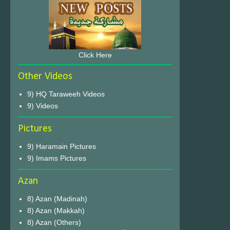
Click Here
Other Videos
9) HQ Taraweeh Videos
9) Videos
Pictures
9) Haramain Pictures
9) Imams Pictures
Azan
8) Azan (Madinah)
8) Azan (Makkah)
8) Azan (Others)