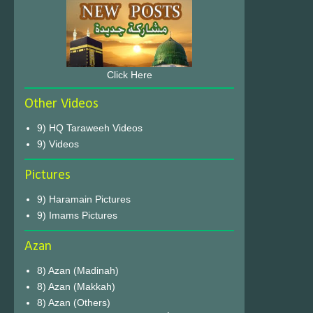
Click Here
Other Videos
9) HQ Taraweeh Videos
9) Videos
Pictures
9) Haramain Pictures
9) Imams Pictures
Azan
8) Azan (Madinah)
8) Azan (Makkah)
8) Azan (Others)