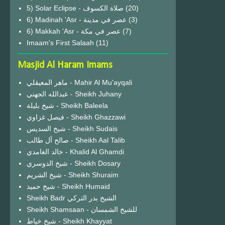
(20)
6) Madinah 'Asr - عصر في مدينة
(3)
6) Makkah 'Asr - عصر في مكة
(7)
Imaam's First Salaah
(11)
Masjid Al Haram Imams
ماهر المعيقلي - Mahir Al Mu'ayqali
عبدالله الجهني - Sheikh Juhany
شيخ بليلة - Sheikh Baleela
فيصل غزاوي - Sheikh Ghazzawi
شيخ السديس - Sheikh Sudais
صالح آل طالب - Sheikh Aal Talib
خالد الغامدي - Khalid Al Ghamdi
شيخ الدوسري - Sheikh Dosary
شيخ الشريم - Sheikh Shuraim
شيخ حميد - Sheikh Humaid
Sheikh Badr الشيخ بدر التركي
Sheikh Shamsaan - للشيخ الشمسان
شيخ خياط - Sheikh Khayyat