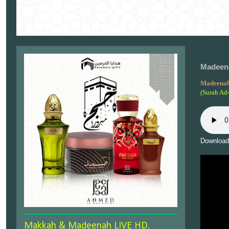
Madeena
Madeenah
(Surah Ad
Download
Makkah & Madeenah LIVE HD.