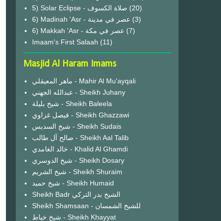
(20)
6) Madinah 'Asr - عصر في مدينة
(3)
6) Makkah 'Asr - عصر في مكة
(7)
Imaam's First Salaah
(11)
Masjid Al Haram Imams
ماهر المعيقلي - Mahir Al Mu'ayqali
عبدالله الجهني - Sheikh Juhany
شيخ بليلة - Sheikh Baleela
فيصل غزاوي - Sheikh Ghazzawi
شيخ السديس - Sheikh Sudais
صالح آل طالب - Sheikh Aal Talib
خالد الغامدي - Khalid Al Ghamdi
شيخ الدوسري - Sheikh Dosary
شيخ الشريم - Sheikh Shuraim
شيخ حميد - Sheikh Humaid
Sheikh Badr الشيخ بدر التركي
Sheikh Shamsaan - للشيخ الشمسان
شيخ خياط - Sheikh Khayyat