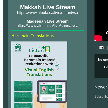
Makkah Live Stream
https://www.aloula.sa/live/qurantvsa
Madeenah Live Stream
https://www.aloula.sa/live/sunnatvsa
Haramain Translations
No co
Po
Newer 
Subscrib