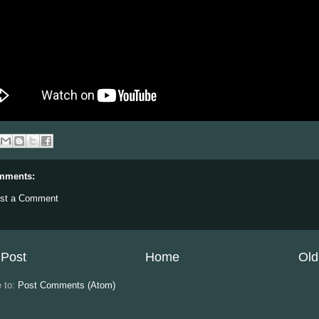
mments:
st a Comment
Post
Home
Old
e to:
Post Comments (Atom)