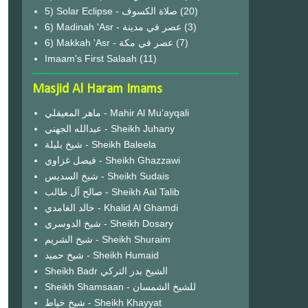
(20)
6) Madinah 'Asr - عصر في مدينة
(3)
6) Makkah 'Asr - عصر في مكة
(7)
Imaam's First Salaah
(11)
Masjid Al Haram Imams
ماهر المعيقلي - Mahir Al Mu'ayqali
عبدالله الجهني - Sheikh Juhany
شيخ بليلة - Sheikh Baleela
فيصل غزاوي - Sheikh Ghazzawi
شيخ السديس - Sheikh Sudais
صالح آل طالب - Sheikh Aal Talib
خالد الغامدي - Khalid Al Ghamdi
شيخ الدوسري - Sheikh Dosary
شيخ الشريم - Sheikh Shuraim
شيخ حميد - Sheikh Humaid
Sheikh Badr الشيخ بدر التركي
Sheikh Shamsaan - للشيخ الشمسان
شيخ خياط - Sheikh Khayyat