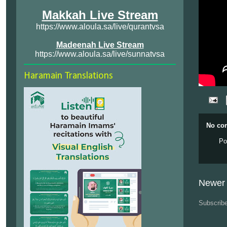
Makkah Live Stream
https://www.aloula.sa/live/qurantvsa
Madeenah Live Stream
https://www.aloula.sa/live/sunnatvsa
Haramain Translations
No co
Po
Newer 
Subscrib