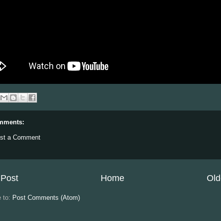
mments:
st a Comment
Post
Home
Old
e to:
Post Comments (Atom)