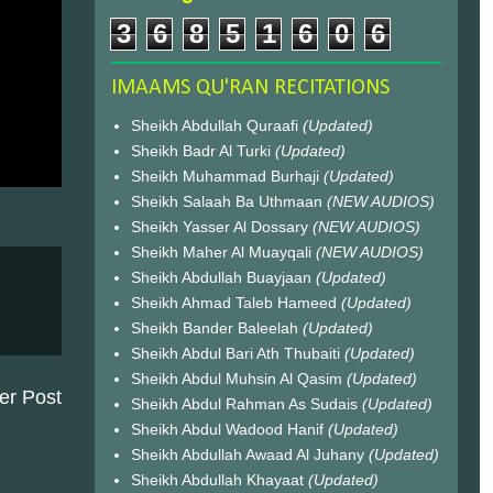
3
6
8
5
1
6
0
6
IMAAMS QU'RAN RECITATIONS
Sheikh Abdullah Quraafi
(Updated)
Sheikh Badr Al Turki
(Updated)
Sheikh Muhammad Burhaji
(Updated)
Sheikh Salaah Ba Uthmaan
(NEW AUDIOS)
Sheikh Yasser Al Dossary
(NEW AUDIOS)
Sheikh Maher Al Muayqali
(NEW AUDIOS)
Sheikh Abdullah Buayjaan
(Updated)
Sheikh Ahmad Taleb Hameed
(Updated)
Sheikh Bander Baleelah
(Updated)
Sheikh Abdul Bari Ath Thubaiti
(Updated)
Sheikh Abdul Muhsin Al Qasim
(Updated)
er Post
Sheikh Abdul Rahman As Sudais
(Updated)
Sheikh Abdul Wadood Hanif
(Updated)
Sheikh Abdullah Awaad Al Juhany
(Updated)
Sheikh Abdullah Khayaat
(Updated)