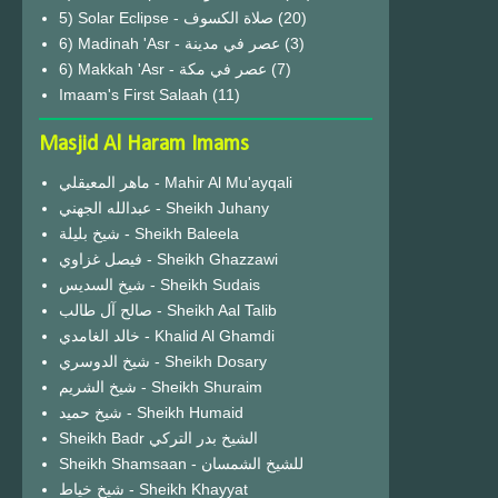
(20)
6) Madinah 'Asr - عصر في مدينة
(3)
6) Makkah 'Asr - عصر في مكة
(7)
Imaam's First Salaah
(11)
Masjid Al Haram Imams
ماهر المعيقلي - Mahir Al Mu'ayqali
عبدالله الجهني - Sheikh Juhany
شيخ بليلة - Sheikh Baleela
فيصل غزاوي - Sheikh Ghazzawi
شيخ السديس - Sheikh Sudais
صالح آل طالب - Sheikh Aal Talib
خالد الغامدي - Khalid Al Ghamdi
شيخ الدوسري - Sheikh Dosary
شيخ الشريم - Sheikh Shuraim
شيخ حميد - Sheikh Humaid
Sheikh Badr الشيخ بدر التركي
Sheikh Shamsaan - للشيخ الشمسان
شيخ خياط - Sheikh Khayyat