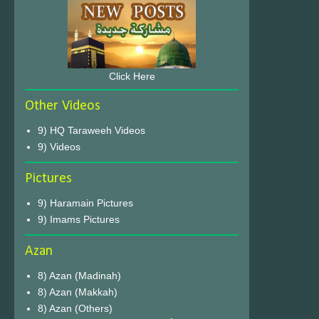
Click Here
Other Videos
9) HQ Taraweeh Videos
9) Videos
Pictures
9) Haramain Pictures
9) Imams Pictures
Azan
8) Azan (Madinah)
8) Azan (Makkah)
8) Azan (Others)