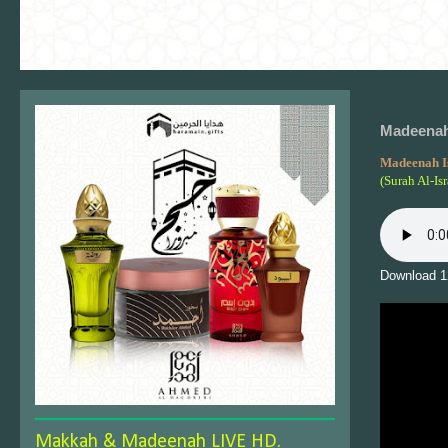
Madeenah 
Madeenah I
(Surah Al-Is
Download 1
Makkah & Madeenah LIVE HD.