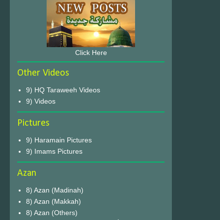
Click Here
Other Videos
9) HQ Taraweeh Videos
9) Videos
Pictures
9) Haramain Pictures
9) Imams Pictures
Azan
8) Azan (Madinah)
8) Azan (Makkah)
8) Azan (Others)