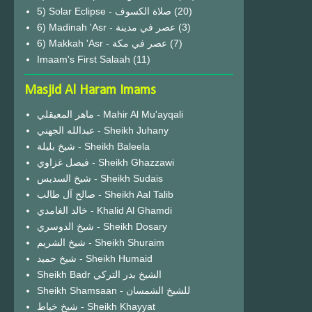
(20)
6) Madinah 'Asr - عصر في مدينة
(3)
6) Makkah 'Asr - عصر في مكة
(7)
Imaam's First Salaah
(11)
Masjid Al Haram Imams
ماهر المعيقلي - Mahir Al Mu'ayqali
عبدالله الجهني - Sheikh Juhany
شيخ بليلة - Sheikh Baleela
فيصل غزاوي - Sheikh Ghazzawi
شيخ السديس - Sheikh Sudais
صالح آل طالب - Sheikh Aal Talib
خالد الغامدي - Khalid Al Ghamdi
شيخ الدوسري - Sheikh Dosary
شيخ الشريم - Sheikh Shuraim
شيخ حميد - Sheikh Humaid
Sheikh Badr الشيخ بدر التركي
Sheikh Shamsaan - للشيخ الشمسان
شيخ خياط - Sheikh Khayyat