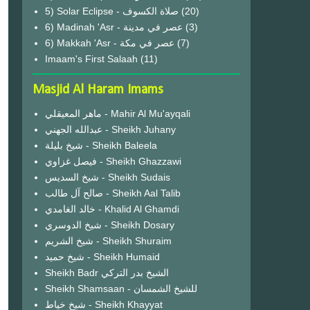
(20)
6) Madinah 'Asr - عصر في مدينة
(3)
6) Makkah 'Asr - عصر في مكة
(7)
Imaam's First Salaah
(11)
Masjid Al Haram Imams
ماهر المعيقلي - Mahir Al Mu'ayqali
عبدالله الجهني - Sheikh Juhany
شيخ بليلة - Sheikh Baleela
فيصل غزاوي - Sheikh Ghazzawi
شيخ السديس - Sheikh Sudais
صالح آل طالب - Sheikh Aal Talib
خالد الغامدي - Khalid Al Ghamdi
شيخ الدوسري - Sheikh Dosary
شيخ الشريم - Sheikh Shuraim
شيخ حميد - Sheikh Humaid
Sheikh Badr الشيخ بدر التركي
Sheikh Shamsaan - للشيخ الشمسان
شيخ خياط - Sheikh Khayyat