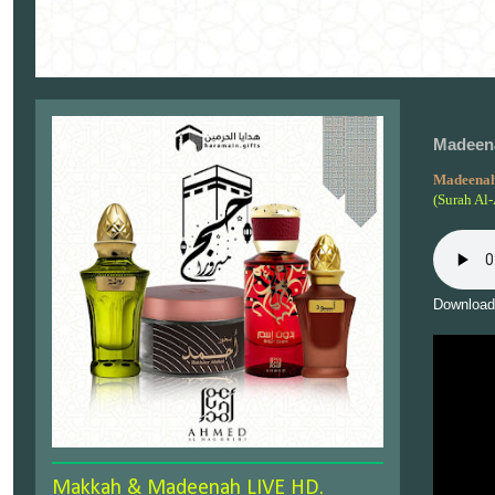
Madeena
Madeenah
(Surah Al
Download
Makkah & Madeenah LIVE HD.