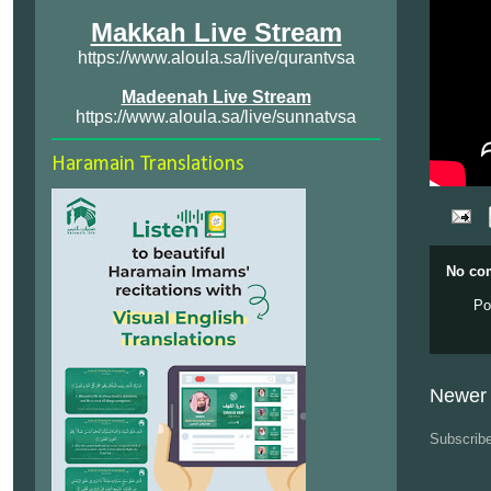
Makkah Live Stream
https://www.aloula.sa/live/qurantvsa
Madeenah Live Stream
https://www.aloula.sa/live/sunnatvsa
Haramain Translations
No co
Po
Newer 
Subscrib