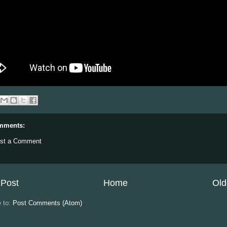
mments:
st a Comment
Post
Home
Old
e to:
Post Comments (Atom)