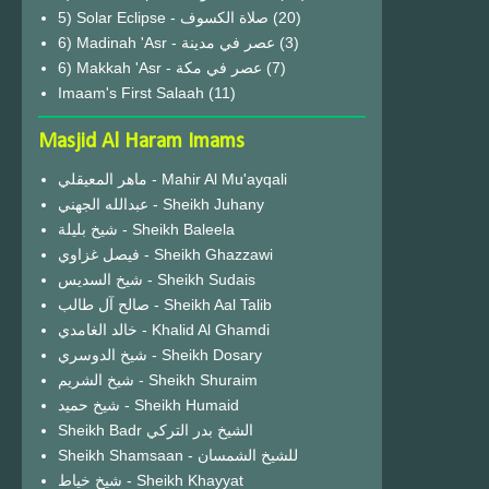
(20)
6) Madinah 'Asr - عصر في مدينة
(3)
6) Makkah 'Asr - عصر في مكة
(7)
Imaam's First Salaah
(11)
Masjid Al Haram Imams
ماهر المعيقلي - Mahir Al Mu'ayqali
عبدالله الجهني - Sheikh Juhany
شيخ بليلة - Sheikh Baleela
فيصل غزاوي - Sheikh Ghazzawi
شيخ السديس - Sheikh Sudais
صالح آل طالب - Sheikh Aal Talib
خالد الغامدي - Khalid Al Ghamdi
شيخ الدوسري - Sheikh Dosary
شيخ الشريم - Sheikh Shuraim
شيخ حميد - Sheikh Humaid
Sheikh Badr الشيخ بدر التركي
Sheikh Shamsaan - للشيخ الشمسان
شيخ خياط - Sheikh Khayyat