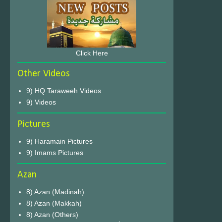
Click Here
Other Videos
9) HQ Taraweeh Videos
9) Videos
Pictures
9) Haramain Pictures
9) Imams Pictures
Azan
8) Azan (Madinah)
8) Azan (Makkah)
8) Azan (Others)