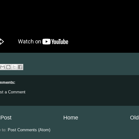
mments:
st a Comment
Post
Home
Old
e to:
Post Comments (Atom)