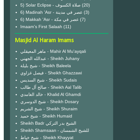
(20)
6) Madinah 'Asr - عصر في مدينة
(3)
6) Makkah 'Asr - عصر في مكة
(7)
Imaam's First Salaah
(11)
Masjid Al Haram Imams
ماهر المعيقلي - Mahir Al Mu'ayqali
عبدالله الجهني - Sheikh Juhany
شيخ بليلة - Sheikh Baleela
فيصل غزاوي - Sheikh Ghazzawi
شيخ السديس - Sheikh Sudais
صالح آل طالب - Sheikh Aal Talib
خالد الغامدي - Khalid Al Ghamdi
شيخ الدوسري - Sheikh Dosary
شيخ الشريم - Sheikh Shuraim
شيخ حميد - Sheikh Humaid
Sheikh Badr الشيخ بدر التركي
Sheikh Shamsaan - للشيخ الشمسان
شيخ خياط - Sheikh Khayyat