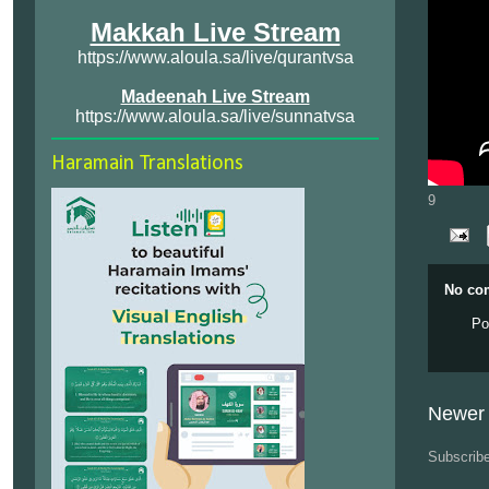
Makkah Live Stream
https://www.aloula.sa/live/qurantvsa
Madeenah Live Stream
https://www.aloula.sa/live/sunnatvsa
Haramain Translations
9
No co
Po
Newer 
Subscrib