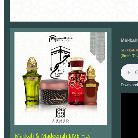
Makkah 
Makkah 
(Surah Ta
Download
Makkah & Madeenah LIVE HD.