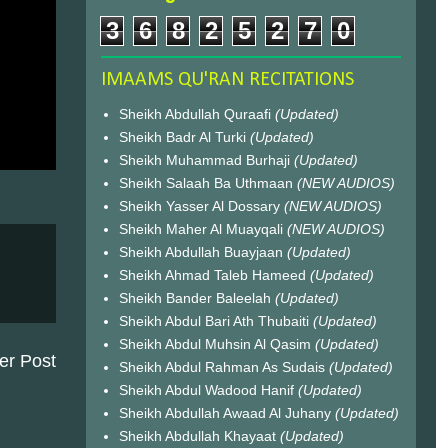
3
6
8
2
5
2
7
0
IMAAMS QU'RAN RECITATIONS
Sheikh Abdullah Quraafi
(Updated)
Sheikh Badr Al Turki
(Updated)
Sheikh Muhammad Burhaji
(Updated)
Sheikh Salaah Ba Uthmaan
(NEW AUDIOS)
Sheikh Yasser Al Dossary
(NEW AUDIOS)
Sheikh Maher Al Muayqali
(NEW AUDIOS)
Sheikh Abdullah Buayjaan
(Updated)
Sheikh Ahmad Taleb Hameed
(Updated)
Sheikh Bander Baleelah
(Updated)
Sheikh Abdul Bari Ath Thubaiti
(Updated)
Sheikh Abdul Muhsin Al Qasim
(Updated)
er Post
Sheikh Abdul Rahman As Sudais
(Updated)
Sheikh Abdul Wadood Hanif
(Updated)
Sheikh Abdullah Awaad Al Juhany
(Updated)
Sheikh Abdullah Khayaat
(Updated)