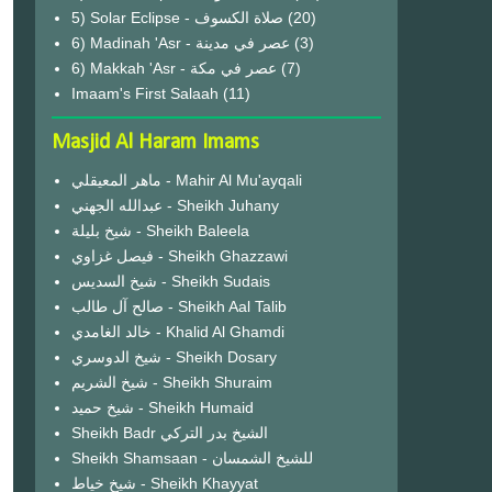
(20)
6) Madinah 'Asr - عصر في مدينة
(3)
6) Makkah 'Asr - عصر في مكة
(7)
Imaam's First Salaah
(11)
Masjid Al Haram Imams
ماهر المعيقلي - Mahir Al Mu'ayqali
عبدالله الجهني - Sheikh Juhany
شيخ بليلة - Sheikh Baleela
فيصل غزاوي - Sheikh Ghazzawi
شيخ السديس - Sheikh Sudais
صالح آل طالب - Sheikh Aal Talib
خالد الغامدي - Khalid Al Ghamdi
شيخ الدوسري - Sheikh Dosary
شيخ الشريم - Sheikh Shuraim
شيخ حميد - Sheikh Humaid
Sheikh Badr الشيخ بدر التركي
Sheikh Shamsaan - للشيخ الشمسان
شيخ خياط - Sheikh Khayyat