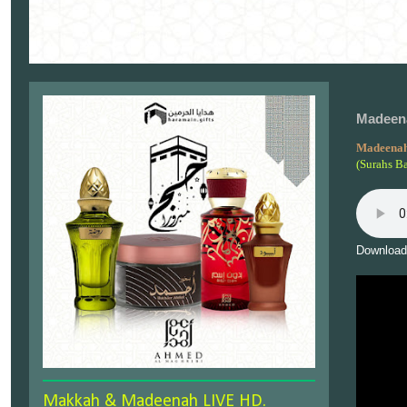
Madeena
Madeenah
(Surahs B
Download
Makkah & Madeenah LIVE HD.