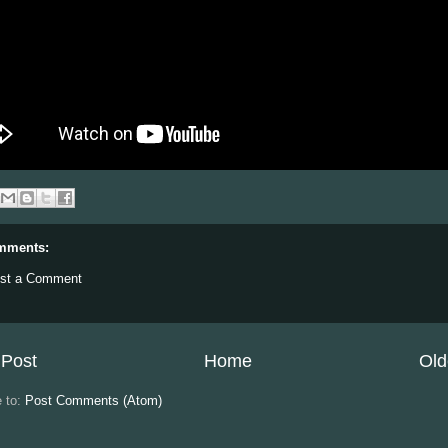
mments:
st a Comment
Post
Home
Old
e to:
Post Comments (Atom)