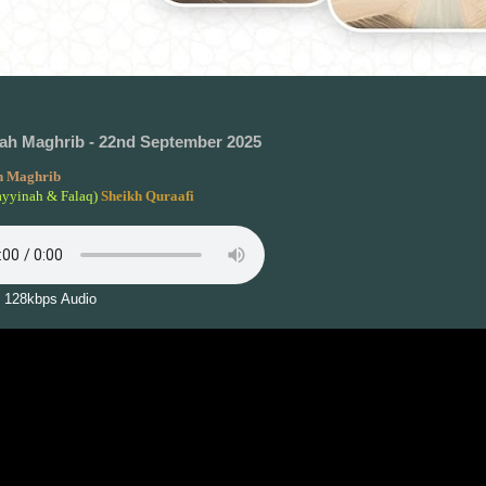
h Maghrib - 22nd September 2025
 Maghrib
ayyinah & Falaq)
Sheikh Quraafi
 128kbps Audio