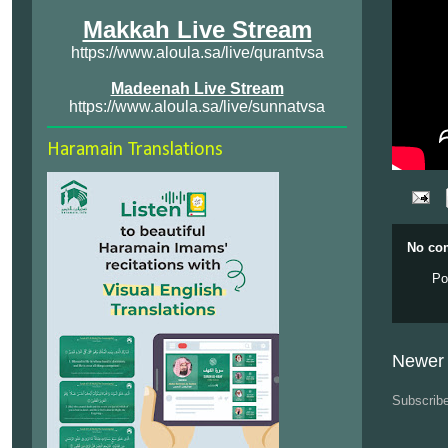
Makkah Live Stream
https://www.aloula.sa/live/qurantvsa
Madeenah Live Stream
https://www.aloula.sa/live/sunnatvsa
Haramain Translations
No co
Po
Newer 
Subscrib