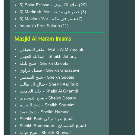
(20)
6) Madinah 'Asr - عصر في مدينة
(3)
6) Makkah 'Asr - عصر في مكة
(7)
Imaam's First Salaah
(11)
Masjid Al Haram Imams
ماهر المعيقلي - Mahir Al Mu'ayqali
عبدالله الجهني - Sheikh Juhany
شيخ بليلة - Sheikh Baleela
فيصل غزاوي - Sheikh Ghazzawi
شيخ السديس - Sheikh Sudais
صالح آل طالب - Sheikh Aal Talib
خالد الغامدي - Khalid Al Ghamdi
شيخ الدوسري - Sheikh Dosary
شيخ الشريم - Sheikh Shuraim
شيخ حميد - Sheikh Humaid
Sheikh Badr الشيخ بدر التركي
Sheikh Shamsaan - للشيخ الشمسان
شيخ خياط - Sheikh Khayyat