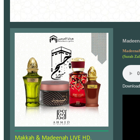
Madeena
Madeenah
(Surah Za
Download
Makkah & Madeenah LIVE HD.