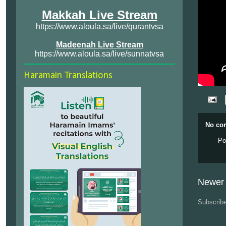
Makkah Live Stream
https://www.aloula.sa/live/qurantvsa
Madeenah Live Stream
https://www.aloula.sa/live/sunnatvsa
Haramain Translations
No co
Po
Newer 
Subscrib