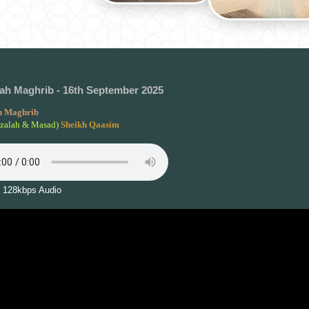
h Maghrib - 16th September 2025
 Maghrib
lzalah & Masad)
Sheikh Qaasim
 128kbps Audio