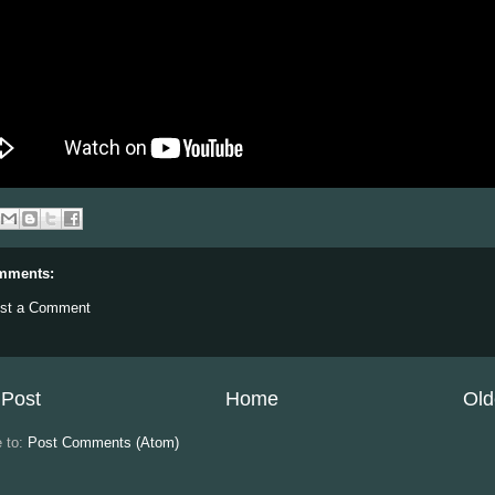
mments:
st a Comment
Post
Home
Old
e to:
Post Comments (Atom)