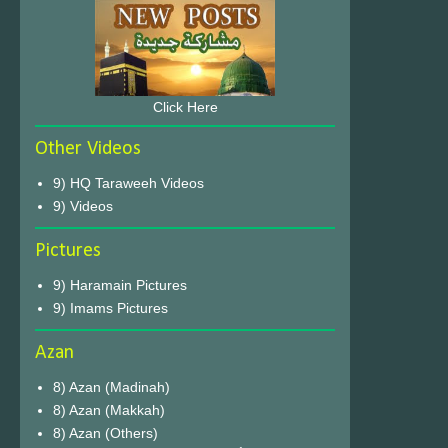
Click Here
Other Videos
9) HQ Taraweeh Videos
9) Videos
Pictures
9) Haramain Pictures
9) Imams Pictures
Azan
8) Azan (Madinah)
8) Azan (Makkah)
8) Azan (Others)