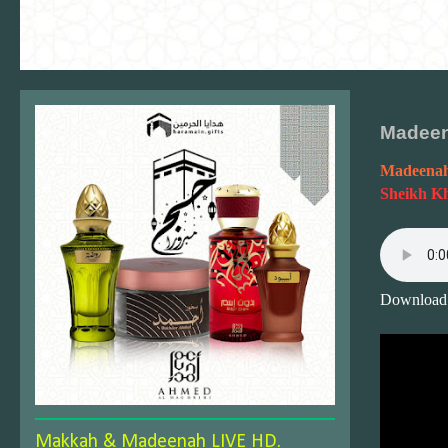
Madeen
Madeenah
Sheikh K
Download
Makkah & Madeenah LIVE HD.