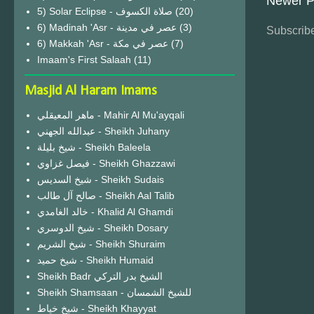
Newer P
(20)
6) Madinah 'Asr - عصر في مدينة
(3)
Subscribe
6) Makkah 'Asr - عصر في مكة
(7)
Imaam's First Salaah
(11)
Masjid Al Haram Imams
ماهر المعيقلي - Mahir Al Mu'ayqali
عبدالله الجهني - Sheikh Juhany
شيخ بليلة - Sheikh Baleela
فيصل غزاوي - Sheikh Ghazzawi
شيخ السديس - Sheikh Sudais
صالح آل طالب - Sheikh Aal Talib
خالد الغامدي - Khalid Al Ghamdi
شيخ الدوسري - Sheikh Dosary
شيخ الشريم - Sheikh Shuraim
شيخ حميد - Sheikh Humaid
Sheikh Badr الشيخ بدر التركي
Sheikh Shamsaan - للشيخ الشمسان
شيخ خياط - Sheikh Khayyat