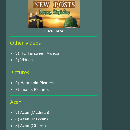
Click Here
Other Videos
9) HQ Taraweeh Videos
9) Videos
Pictures
9) Haramain Pictures
9) Imams Pictures
Azan
8) Azan (Madinah)
8) Azan (Makkah)
8) Azan (Others)