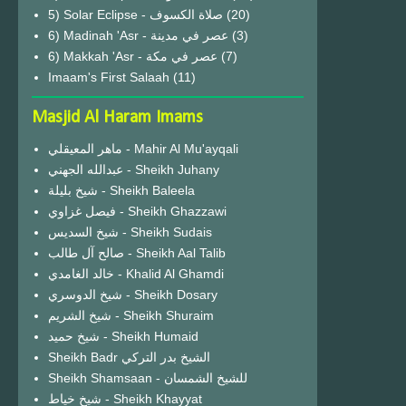
(20)
6) Madinah 'Asr - عصر في مدينة
(3)
6) Makkah 'Asr - عصر في مكة
(7)
Imaam's First Salaah
(11)
Masjid Al Haram Imams
ماهر المعيقلي - Mahir Al Mu'ayqali
عبدالله الجهني - Sheikh Juhany
شيخ بليلة - Sheikh Baleela
فيصل غزاوي - Sheikh Ghazzawi
شيخ السديس - Sheikh Sudais
صالح آل طالب - Sheikh Aal Talib
خالد الغامدي - Khalid Al Ghamdi
شيخ الدوسري - Sheikh Dosary
شيخ الشريم - Sheikh Shuraim
شيخ حميد - Sheikh Humaid
Sheikh Badr الشيخ بدر التركي
Sheikh Shamsaan - للشيخ الشمسان
شيخ خياط - Sheikh Khayyat