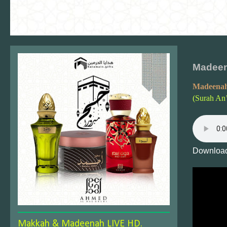
Madeen
Madeenah
(Surah An
Download
Makkah & Madeenah LIVE HD.