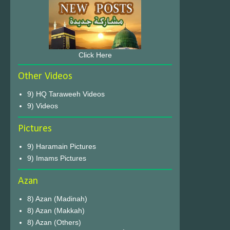
Click Here
Other Videos
9) HQ Taraweeh Videos
9) Videos
Pictures
9) Haramain Pictures
9) Imams Pictures
Azan
8) Azan (Madinah)
8) Azan (Makkah)
8) Azan (Others)