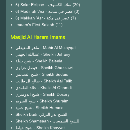
(20)
6) Madinah 'Asr - عصر في مدينة
(3)
6) Makkah 'Asr - عصر في مكة
(7)
Imaam's First Salaah
(11)
Masjid Al Haram Imams
ماهر المعيقلي - Mahir Al Mu'ayqali
عبدالله الجهني - Sheikh Juhany
شيخ بليلة - Sheikh Baleela
فيصل غزاوي - Sheikh Ghazzawi
شيخ السديس - Sheikh Sudais
صالح آل طالب - Sheikh Aal Talib
خالد الغامدي - Khalid Al Ghamdi
شيخ الدوسري - Sheikh Dosary
شيخ الشريم - Sheikh Shuraim
شيخ حميد - Sheikh Humaid
Sheikh Badr الشيخ بدر التركي
Sheikh Shamsaan - للشيخ الشمسان
شيخ خياط - Sheikh Khayyat