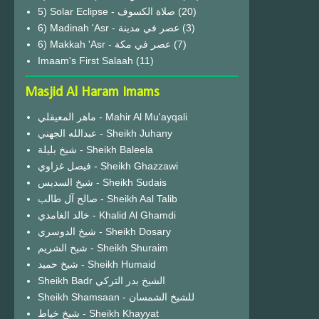
(20)
6) Madinah 'Asr - عصر في مدينة
(3)
6) Makkah 'Asr - عصر في مكة
(7)
Imaam's First Salaah
(11)
Masjid Al Haram Imams
ماهر المعيقلي - Mahir Al Mu'ayqali
عبدالله الجهني - Sheikh Juhany
شيخ بليلة - Sheikh Baleela
فيصل غزاوي - Sheikh Ghazzawi
شيخ السديس - Sheikh Sudais
صالح آل طالب - Sheikh Aal Talib
خالد الغامدي - Khalid Al Ghamdi
شيخ الدوسري - Sheikh Dosary
شيخ الشريم - Sheikh Shuraim
شيخ حميد - Sheikh Humaid
Sheikh Badr الشيخ بدر التركي
Sheikh Shamsaan - للشيخ الشمسان
شيخ خياط - Sheikh Khayyat