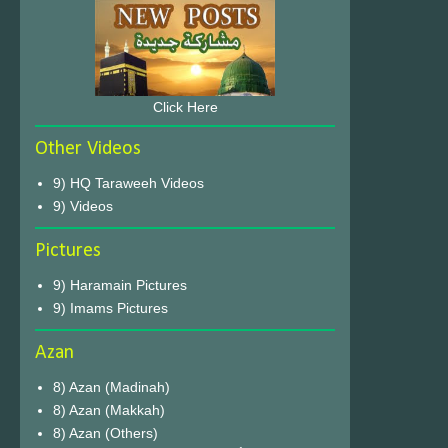
Click Here
Other Videos
9) HQ Taraweeh Videos
9) Videos
Pictures
9) Haramain Pictures
9) Imams Pictures
Azan
8) Azan (Madinah)
8) Azan (Makkah)
8) Azan (Others)