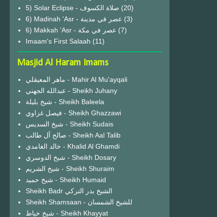
(20)
6) Madinah 'Asr - عصر في مدينة
(3)
6) Makkah 'Asr - عصر في مكة
(7)
Imaam's First Salaah
(11)
Masjid Al Haram Imams
ماهر المعيقلي - Mahir Al Mu'ayqali
عبدالله الجهني - Sheikh Juhany
شيخ بليلة - Sheikh Baleela
فيصل غزاوي - Sheikh Ghazzawi
شيخ السديس - Sheikh Sudais
صالح آل طالب - Sheikh Aal Talib
خالد الغامدي - Khalid Al Ghamdi
شيخ الدوسري - Sheikh Dosary
شيخ الشريم - Sheikh Shuraim
شيخ حميد - Sheikh Humaid
Sheikh Badr الشيخ بدر التركي
Sheikh Shamsaan - للشيخ الشمسان
شيخ خياط - Sheikh Khayyat