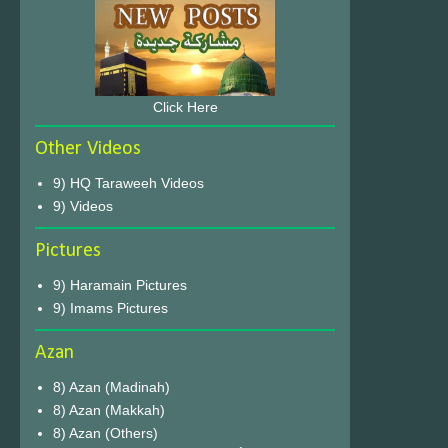
Click Here
Other Videos
9) HQ Taraweeh Videos
9) Videos
Pictures
9) Haramain Pictures
9) Imams Pictures
Azan
8) Azan (Madinah)
8) Azan (Makkah)
8) Azan (Others)