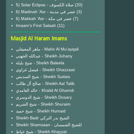
(20)
6) Madinah 'Asr - عصر في مدينة
(3)
6) Makkah 'Asr - عصر في مكة
(7)
Imaam's First Salaah
(11)
Masjid Al Haram Imams
ماهر المعيقلي - Mahir Al Mu'ayqali
عبدالله الجهني - Sheikh Juhany
شيخ بليلة - Sheikh Baleela
فيصل غزاوي - Sheikh Ghazzawi
شيخ السديس - Sheikh Sudais
صالح آل طالب - Sheikh Aal Talib
خالد الغامدي - Khalid Al Ghamdi
شيخ الدوسري - Sheikh Dosary
شيخ الشريم - Sheikh Shuraim
شيخ حميد - Sheikh Humaid
Sheikh Badr الشيخ بدر التركي
Sheikh Shamsaan - للشيخ الشمسان
شيخ خياط - Sheikh Khayyat