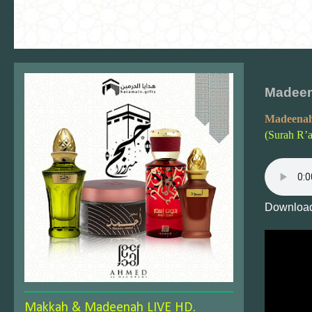
Madeen
Madeenah
(Surah R’
Download
Makkah & Madeenah LIVE HD.