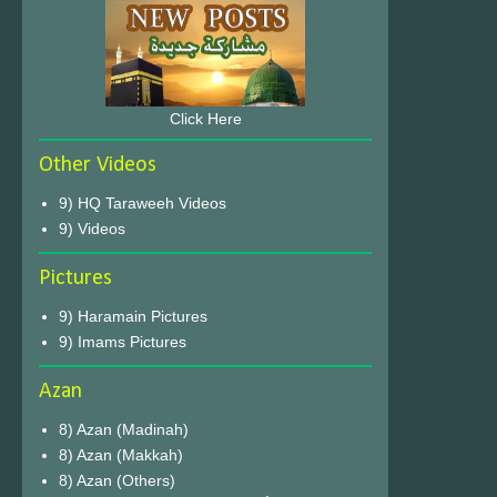
Click Here
Other Videos
9) HQ Taraweeh Videos
9) Videos
Pictures
9) Haramain Pictures
9) Imams Pictures
Azan
8) Azan (Madinah)
8) Azan (Makkah)
8) Azan (Others)