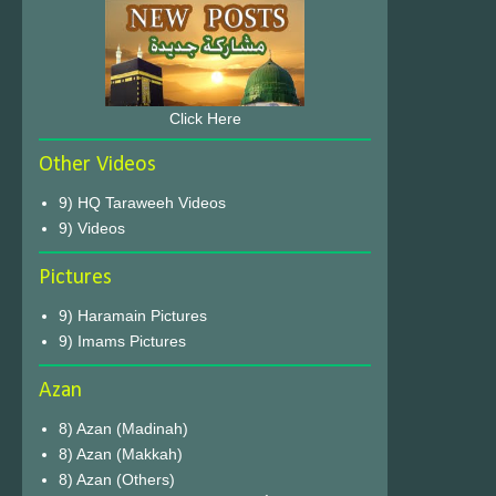
Click Here
Other Videos
9) HQ Taraweeh Videos
9) Videos
Pictures
9) Haramain Pictures
9) Imams Pictures
Azan
8) Azan (Madinah)
8) Azan (Makkah)
8) Azan (Others)