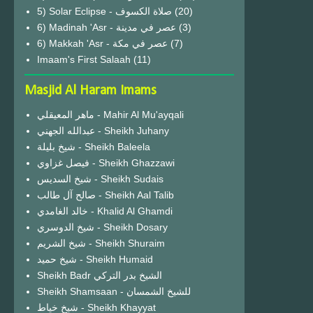
(20)
6) Madinah 'Asr - عصر في مدينة
(3)
6) Makkah 'Asr - عصر في مكة
(7)
Imaam's First Salaah
(11)
Masjid Al Haram Imams
ماهر المعيقلي - Mahir Al Mu'ayqali
عبدالله الجهني - Sheikh Juhany
شيخ بليلة - Sheikh Baleela
فيصل غزاوي - Sheikh Ghazzawi
شيخ السديس - Sheikh Sudais
صالح آل طالب - Sheikh Aal Talib
خالد الغامدي - Khalid Al Ghamdi
شيخ الدوسري - Sheikh Dosary
شيخ الشريم - Sheikh Shuraim
شيخ حميد - Sheikh Humaid
Sheikh Badr الشيخ بدر التركي
Sheikh Shamsaan - للشيخ الشمسان
شيخ خياط - Sheikh Khayyat