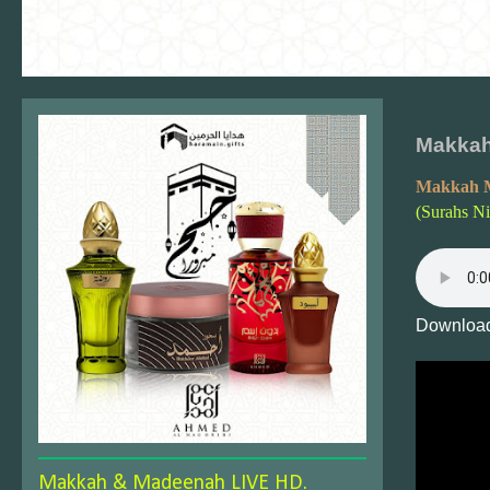
Makkah
Makkah 
(Surahs N
Download
Makkah & Madeenah LIVE HD.