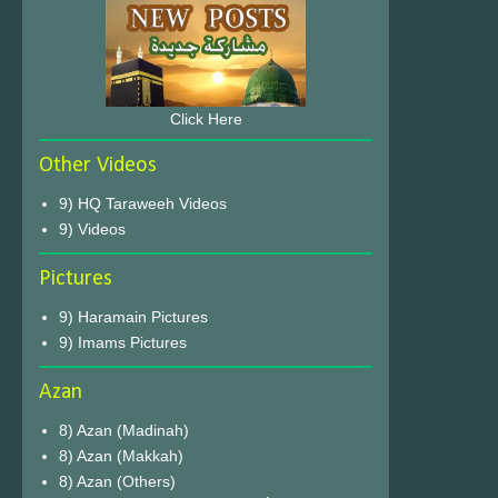
Click Here
Other Videos
9) HQ Taraweeh Videos
9) Videos
Pictures
9) Haramain Pictures
9) Imams Pictures
Azan
8) Azan (Madinah)
8) Azan (Makkah)
8) Azan (Others)