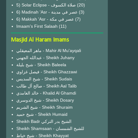
(20)
6) Madinah 'Asr - عصر في مدينة
(3)
6) Makkah 'Asr - عصر في مكة
(7)
Imaam's First Salaah
(11)
Masjid Al Haram Imams
ماهر المعيقلي - Mahir Al Mu'ayqali
عبدالله الجهني - Sheikh Juhany
شيخ بليلة - Sheikh Baleela
فيصل غزاوي - Sheikh Ghazzawi
شيخ السديس - Sheikh Sudais
صالح آل طالب - Sheikh Aal Talib
خالد الغامدي - Khalid Al Ghamdi
شيخ الدوسري - Sheikh Dosary
شيخ الشريم - Sheikh Shuraim
شيخ حميد - Sheikh Humaid
Sheikh Badr الشيخ بدر التركي
Sheikh Shamsaan - للشيخ الشمسان
شيخ خياط - Sheikh Khayyat