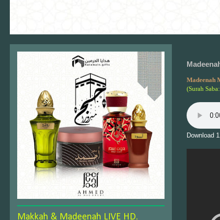
Madeenah
Madeenah 
(Surah Saba:
Download 1
Makkah & Madeenah LIVE HD.