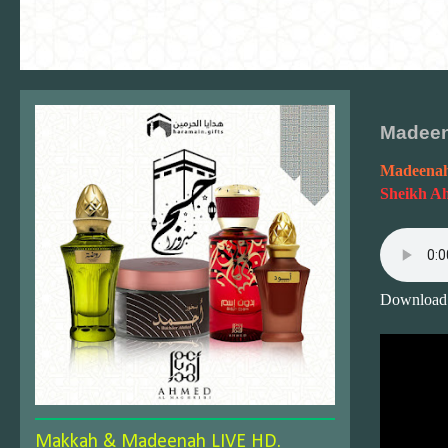
Madeen
Madeenah
Sheikh A
Download
Makkah & Madeenah LIVE HD.