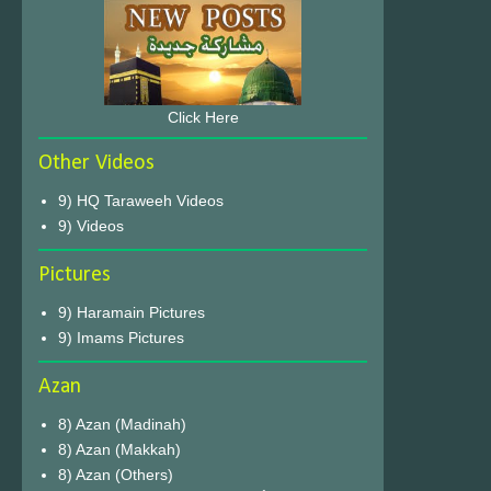
Click Here
Other Videos
9) HQ Taraweeh Videos
9) Videos
Pictures
9) Haramain Pictures
9) Imams Pictures
Azan
8) Azan (Madinah)
8) Azan (Makkah)
8) Azan (Others)