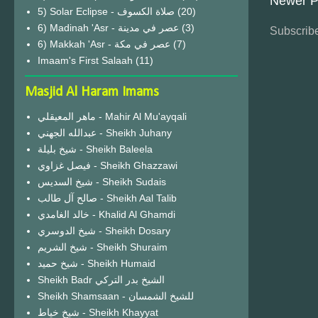
Newer P
(20)
6) Madinah 'Asr - عصر في مدينة
(3)
Subscribe
6) Makkah 'Asr - عصر في مكة
(7)
Imaam's First Salaah
(11)
Masjid Al Haram Imams
ماهر المعيقلي - Mahir Al Mu'ayqali
عبدالله الجهني - Sheikh Juhany
شيخ بليلة - Sheikh Baleela
فيصل غزاوي - Sheikh Ghazzawi
شيخ السديس - Sheikh Sudais
صالح آل طالب - Sheikh Aal Talib
خالد الغامدي - Khalid Al Ghamdi
شيخ الدوسري - Sheikh Dosary
شيخ الشريم - Sheikh Shuraim
شيخ حميد - Sheikh Humaid
Sheikh Badr الشيخ بدر التركي
Sheikh Shamsaan - للشيخ الشمسان
شيخ خياط - Sheikh Khayyat