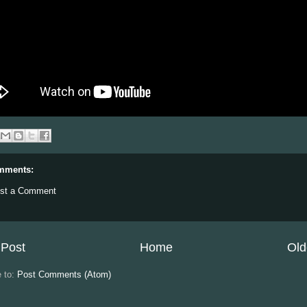
mments:
st a Comment
Post
Home
Old
e to:
Post Comments (Atom)