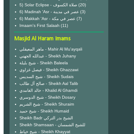
(20)
6) Madinah 'Asr - عصر في مدينة
(3)
6) Makkah 'Asr - عصر في مكة
(7)
Imaam's First Salaah
(11)
Masjid Al Haram Imams
ماهر المعيقلي - Mahir Al Mu'ayqali
عبدالله الجهني - Sheikh Juhany
شيخ بليلة - Sheikh Baleela
فيصل غزاوي - Sheikh Ghazzawi
شيخ السديس - Sheikh Sudais
صالح آل طالب - Sheikh Aal Talib
خالد الغامدي - Khalid Al Ghamdi
شيخ الدوسري - Sheikh Dosary
شيخ الشريم - Sheikh Shuraim
شيخ حميد - Sheikh Humaid
Sheikh Badr الشيخ بدر التركي
Sheikh Shamsaan - للشيخ الشمسان
شيخ خياط - Sheikh Khayyat