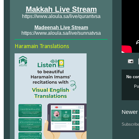
Makkah Live Stream
https://www.aloula.sa/live/qurantvsa
Madeenah Live Stream
https://www.aloula.sa/live/sunnatvsa
Haramain Translations
No co
Po
Newer 
Subscrib