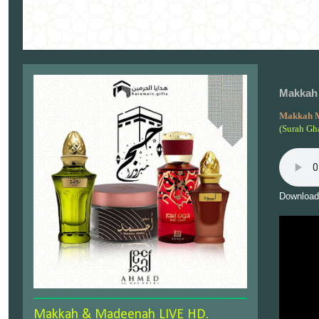
Makkah 
Makkah 
(Surah Gh
Download
Makkah & Madeenah LIVE HD.