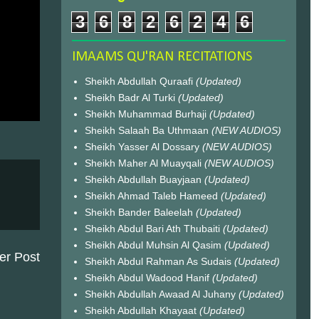
3
6
8
2
6
2
4
6
IMAAMS QU'RAN RECITATIONS
Sheikh Abdullah Quraafi
(Updated)
Sheikh Badr Al Turki
(Updated)
Sheikh Muhammad Burhaji
(Updated)
Sheikh Salaah Ba Uthmaan
(NEW AUDIOS)
Sheikh Yasser Al Dossary
(NEW AUDIOS)
Sheikh Maher Al Muayqali
(NEW AUDIOS)
Sheikh Abdullah Buayjaan
(Updated)
Sheikh Ahmad Taleb Hameed
(Updated)
Sheikh Bander Baleelah
(Updated)
Sheikh Abdul Bari Ath Thubaiti
(Updated)
Sheikh Abdul Muhsin Al Qasim
(Updated)
er Post
Sheikh Abdul Rahman As Sudais
(Updated)
Sheikh Abdul Wadood Hanif
(Updated)
Sheikh Abdullah Awaad Al Juhany
(Updated)
Sheikh Abdullah Khayaat
(Updated)