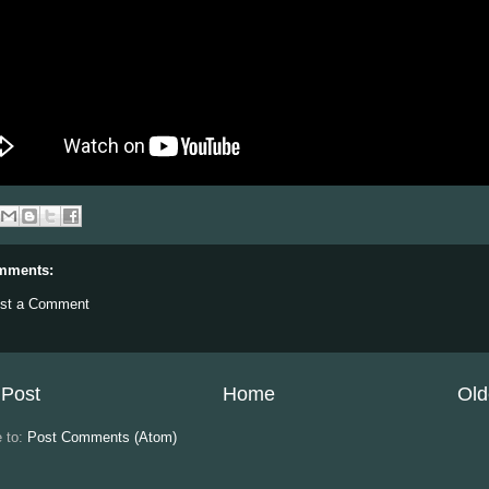
mments:
st a Comment
Post
Home
Old
e to:
Post Comments (Atom)