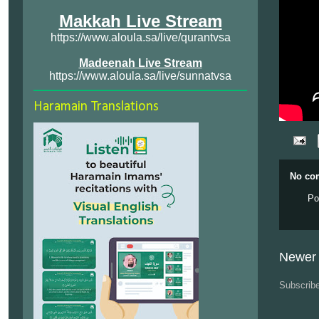
Makkah Live Stream
https://www.aloula.sa/live/qurantvsa
Madeenah Live Stream
https://www.aloula.sa/live/sunnatvsa
Haramain Translations
No co
Po
Newer 
Subscrib