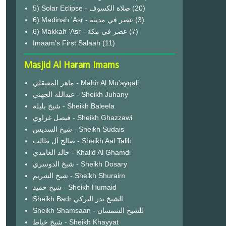
(20)
6) Madinah 'Asr - عصر في مدينة
(3)
6) Makkah 'Asr - عصر في مكة
(7)
Imaam's First Salaah
(11)
Masjid Al Haram Imams
ماهر المعيقلي - Mahir Al Mu'ayqali
عبدالله الجهني - Sheikh Juhany
شيخ بليلة - Sheikh Baleela
فيصل غزاوي - Sheikh Ghazzawi
شيخ السديس - Sheikh Sudais
صالح آل طالب - Sheikh Aal Talib
خالد الغامدي - Khalid Al Ghamdi
شيخ الدوسري - Sheikh Dosary
شيخ الشريم - Sheikh Shuraim
شيخ حميد - Sheikh Humaid
Sheikh Badr الشيخ بدر التركي
Sheikh Shamsaan - للشيخ الشمسان
شيخ خياط - Sheikh Khayyat