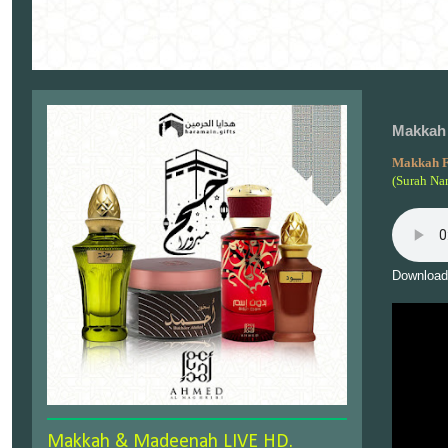
Makkah 
Makkah F
(Surah Na
Download
Makkah & Madeenah LIVE HD.