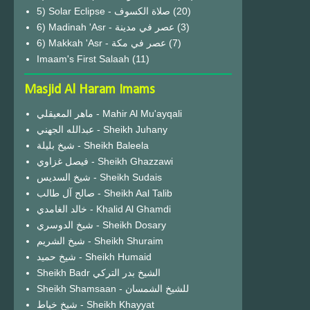
(20)
6) Madinah 'Asr - عصر في مدينة
(3)
6) Makkah 'Asr - عصر في مكة
(7)
Imaam's First Salaah
(11)
Masjid Al Haram Imams
ماهر المعيقلي - Mahir Al Mu'ayqali
عبدالله الجهني - Sheikh Juhany
شيخ بليلة - Sheikh Baleela
فيصل غزاوي - Sheikh Ghazzawi
شيخ السديس - Sheikh Sudais
صالح آل طالب - Sheikh Aal Talib
خالد الغامدي - Khalid Al Ghamdi
شيخ الدوسري - Sheikh Dosary
شيخ الشريم - Sheikh Shuraim
شيخ حميد - Sheikh Humaid
Sheikh Badr الشيخ بدر التركي
Sheikh Shamsaan - للشيخ الشمسان
شيخ خياط - Sheikh Khayyat