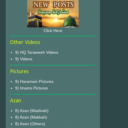
Click Here
Other Videos
9) HQ Taraweeh Videos
9) Videos
Pictures
9) Haramain Pictures
9) Imams Pictures
Azan
8) Azan (Madinah)
8) Azan (Makkah)
8) Azan (Others)