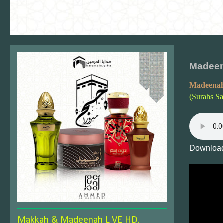
Madeen
Madeenah
(Surahs Sa
Download
Makkah & Madeenah LIVE HD.