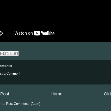
mments:
st a Comment
Post
Home
Old
e to:
Post Comments (Atom)