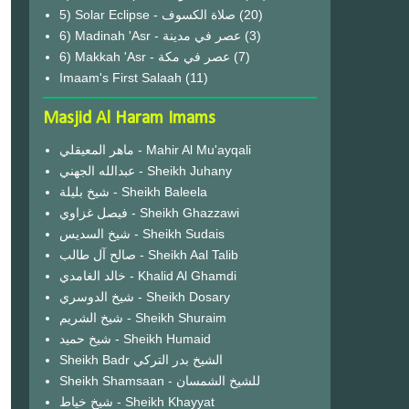
(20)
6) Madinah 'Asr - عصر في مدينة
(3)
6) Makkah 'Asr - عصر في مكة
(7)
Imaam's First Salaah
(11)
Masjid Al Haram Imams
ماهر المعيقلي - Mahir Al Mu'ayqali
عبدالله الجهني - Sheikh Juhany
شيخ بليلة - Sheikh Baleela
فيصل غزاوي - Sheikh Ghazzawi
شيخ السديس - Sheikh Sudais
صالح آل طالب - Sheikh Aal Talib
خالد الغامدي - Khalid Al Ghamdi
شيخ الدوسري - Sheikh Dosary
شيخ الشريم - Sheikh Shuraim
شيخ حميد - Sheikh Humaid
Sheikh Badr الشيخ بدر التركي
Sheikh Shamsaan - للشيخ الشمسان
شيخ خياط - Sheikh Khayyat