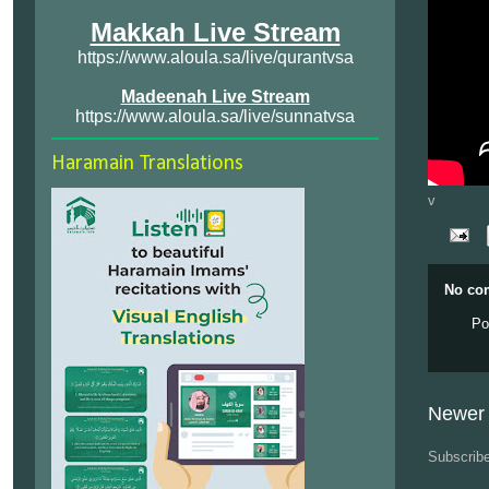
Makkah Live Stream
https://www.aloula.sa/live/qurantvsa
Madeenah Live Stream
https://www.aloula.sa/live/sunnatvsa
Haramain Translations
v
No co
Po
Newer 
Subscrib