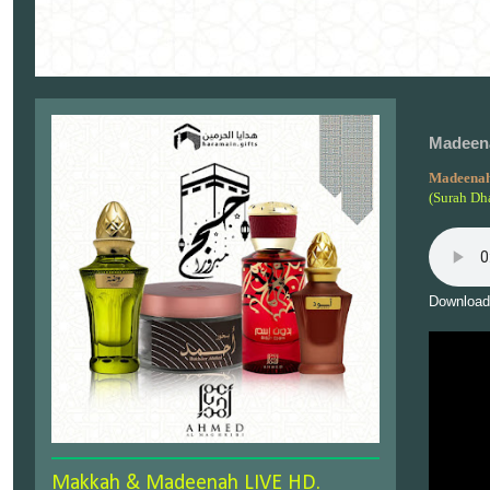
Madeena
Madeenah
(Surah Dh
Download
Makkah & Madeenah LIVE HD.