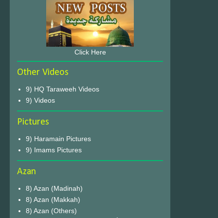
Click Here
Other Videos
9) HQ Taraweeh Videos
9) Videos
Pictures
9) Haramain Pictures
9) Imams Pictures
Azan
8) Azan (Madinah)
8) Azan (Makkah)
8) Azan (Others)