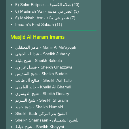
(20)
6) Madinah 'Asr - عصر في مدينة
(3)
6) Makkah 'Asr - عصر في مكة
(7)
Imaam's First Salaah
(11)
Masjid Al Haram Imams
ماهر المعيقلي - Mahir Al Mu'ayqali
عبدالله الجهني - Sheikh Juhany
شيخ بليلة - Sheikh Baleela
فيصل غزاوي - Sheikh Ghazzawi
شيخ السديس - Sheikh Sudais
صالح آل طالب - Sheikh Aal Talib
خالد الغامدي - Khalid Al Ghamdi
شيخ الدوسري - Sheikh Dosary
شيخ الشريم - Sheikh Shuraim
شيخ حميد - Sheikh Humaid
Sheikh Badr الشيخ بدر التركي
Sheikh Shamsaan - للشيخ الشمسان
شيخ خياط - Sheikh Khayyat