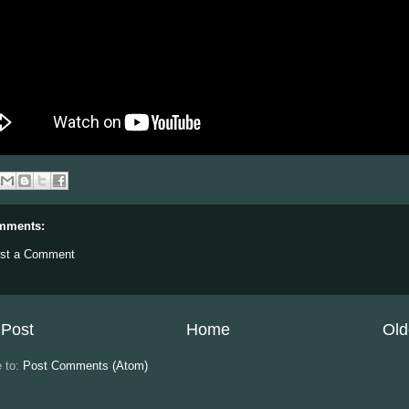
mments:
st a Comment
Post
Home
Old
e to:
Post Comments (Atom)