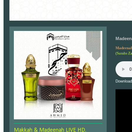
Madeena
Madeenah
(Surahs Z
Download
Makkah & Madeenah LIVE HD.