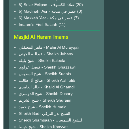
(20)
6) Madinah 'Asr - عصر في مدينة
(3)
6) Makkah 'Asr - عصر في مكة
(7)
Imaam's First Salaah
(11)
Masjid Al Haram Imams
ماهر المعيقلي - Mahir Al Mu'ayqali
عبدالله الجهني - Sheikh Juhany
شيخ بليلة - Sheikh Baleela
فيصل غزاوي - Sheikh Ghazzawi
شيخ السديس - Sheikh Sudais
صالح آل طالب - Sheikh Aal Talib
خالد الغامدي - Khalid Al Ghamdi
شيخ الدوسري - Sheikh Dosary
شيخ الشريم - Sheikh Shuraim
شيخ حميد - Sheikh Humaid
Sheikh Badr الشيخ بدر التركي
Sheikh Shamsaan - للشيخ الشمسان
شيخ خياط - Sheikh Khayyat