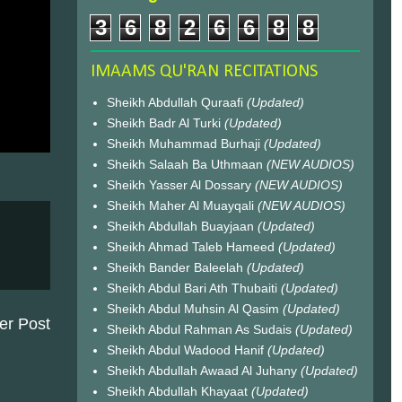
3
6
8
2
6
6
8
8
IMAAMS QU'RAN RECITATIONS
Sheikh Abdullah Quraafi
(Updated)
Sheikh Badr Al Turki
(Updated)
Sheikh Muhammad Burhaji
(Updated)
Sheikh Salaah Ba Uthmaan
(NEW AUDIOS)
Sheikh Yasser Al Dossary
(NEW AUDIOS)
Sheikh Maher Al Muayqali
(NEW AUDIOS)
Sheikh Abdullah Buayjaan
(Updated)
Sheikh Ahmad Taleb Hameed
(Updated)
Sheikh Bander Baleelah
(Updated)
Sheikh Abdul Bari Ath Thubaiti
(Updated)
Sheikh Abdul Muhsin Al Qasim
(Updated)
er Post
Sheikh Abdul Rahman As Sudais
(Updated)
Sheikh Abdul Wadood Hanif
(Updated)
Sheikh Abdullah Awaad Al Juhany
(Updated)
Sheikh Abdullah Khayaat
(Updated)