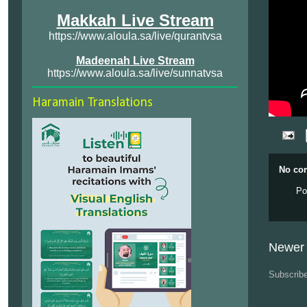
Makkah Live Stream
https://www.aloula.sa/live/qurantvsa
Madeenah Live Stream
https://www.aloula.sa/live/sunnatvsa
Haramain Translations
No co
Po
Newer 
Subscrib