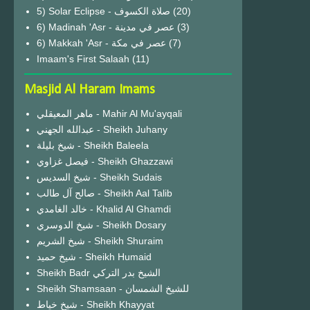
(20)
6) Madinah 'Asr - عصر في مدينة
(3)
6) Makkah 'Asr - عصر في مكة
(7)
Imaam's First Salaah
(11)
Masjid Al Haram Imams
ماهر المعيقلي - Mahir Al Mu'ayqali
عبدالله الجهني - Sheikh Juhany
شيخ بليلة - Sheikh Baleela
فيصل غزاوي - Sheikh Ghazzawi
شيخ السديس - Sheikh Sudais
صالح آل طالب - Sheikh Aal Talib
خالد الغامدي - Khalid Al Ghamdi
شيخ الدوسري - Sheikh Dosary
شيخ الشريم - Sheikh Shuraim
شيخ حميد - Sheikh Humaid
Sheikh Badr الشيخ بدر التركي
Sheikh Shamsaan - للشيخ الشمسان
شيخ خياط - Sheikh Khayyat