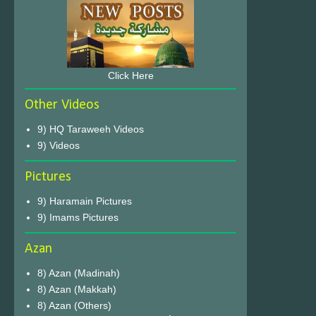
Click Here
Other Videos
9) HQ Taraweeh Videos
9) Videos
Pictures
9) Haramain Pictures
9) Imams Pictures
Azan
8) Azan (Madinah)
8) Azan (Makkah)
8) Azan (Others)