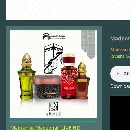
Madeena
Madeenah
(Surahs ‘A
Download
Makkah & Madeenah LIVE HD.