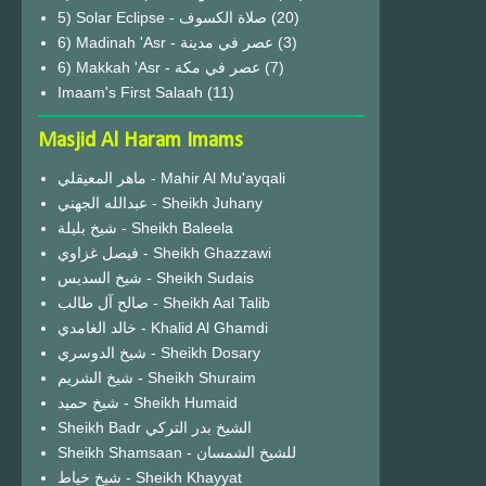
(20)
6) Madinah 'Asr - عصر في مدينة
(3)
6) Makkah 'Asr - عصر في مكة
(7)
Imaam's First Salaah
(11)
Masjid Al Haram Imams
ماهر المعيقلي - Mahir Al Mu'ayqali
عبدالله الجهني - Sheikh Juhany
شيخ بليلة - Sheikh Baleela
فيصل غزاوي - Sheikh Ghazzawi
شيخ السديس - Sheikh Sudais
صالح آل طالب - Sheikh Aal Talib
خالد الغامدي - Khalid Al Ghamdi
شيخ الدوسري - Sheikh Dosary
شيخ الشريم - Sheikh Shuraim
شيخ حميد - Sheikh Humaid
Sheikh Badr الشيخ بدر التركي
Sheikh Shamsaan - للشيخ الشمسان
شيخ خياط - Sheikh Khayyat