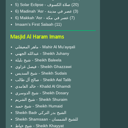
(20)
6) Madinah 'Asr - عصر في مدينة
(3)
6) Makkah 'Asr - عصر في مكة
(7)
Imaam's First Salaah
(11)
Masjid Al Haram Imams
ماهر المعيقلي - Mahir Al Mu'ayqali
عبدالله الجهني - Sheikh Juhany
شيخ بليلة - Sheikh Baleela
فيصل غزاوي - Sheikh Ghazzawi
شيخ السديس - Sheikh Sudais
صالح آل طالب - Sheikh Aal Talib
خالد الغامدي - Khalid Al Ghamdi
شيخ الدوسري - Sheikh Dosary
شيخ الشريم - Sheikh Shuraim
شيخ حميد - Sheikh Humaid
Sheikh Badr الشيخ بدر التركي
Sheikh Shamsaan - للشيخ الشمسان
شيخ خياط - Sheikh Khayyat