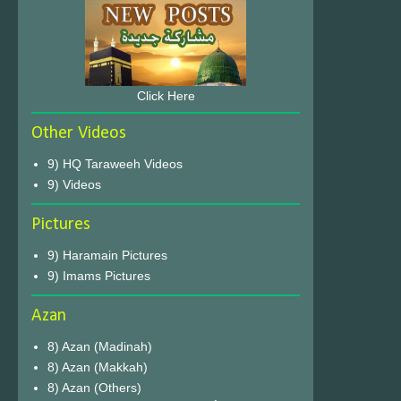
Click Here
Other Videos
9) HQ Taraweeh Videos
9) Videos
Pictures
9) Haramain Pictures
9) Imams Pictures
Azan
8) Azan (Madinah)
8) Azan (Makkah)
8) Azan (Others)