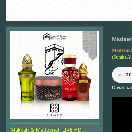
Madeen
Madeenah
(Surahs A’
Download
Makkah & Madeenah LIVE HD.