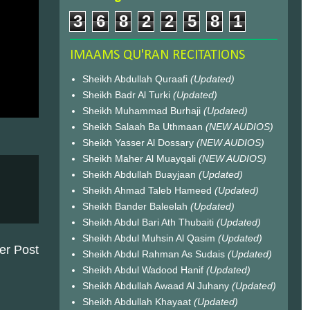
3
6
8
2
2
5
8
1
IMAAMS QU'RAN RECITATIONS
Sheikh Abdullah Quraafi
(Updated)
Sheikh Badr Al Turki
(Updated)
Sheikh Muhammad Burhaji
(Updated)
Sheikh Salaah Ba Uthmaan
(NEW AUDIOS)
Sheikh Yasser Al Dossary
(NEW AUDIOS)
Sheikh Maher Al Muayqali
(NEW AUDIOS)
Sheikh Abdullah Buayjaan
(Updated)
Sheikh Ahmad Taleb Hameed
(Updated)
Sheikh Bander Baleelah
(Updated)
Sheikh Abdul Bari Ath Thubaiti
(Updated)
Sheikh Abdul Muhsin Al Qasim
(Updated)
er Post
Sheikh Abdul Rahman As Sudais
(Updated)
Sheikh Abdul Wadood Hanif
(Updated)
Sheikh Abdullah Awaad Al Juhany
(Updated)
Sheikh Abdullah Khayaat
(Updated)