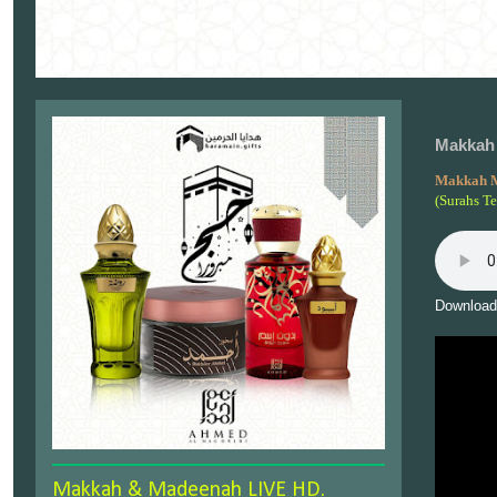
Makkah 
Makkah 
(Surahs T
Download
Makkah & Madeenah LIVE HD.