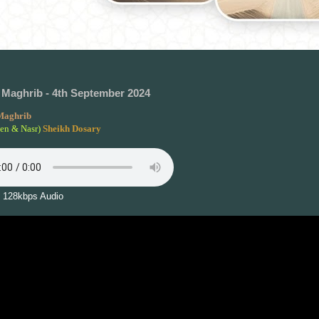
Maghrib - 4th September 2024
Maghrib
een & Nasr)
Sheikh Dosary
 128kbps Audio