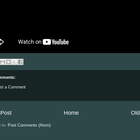
mments:
st a Comment
Post
Home
Old
e to:
Post Comments (Atom)