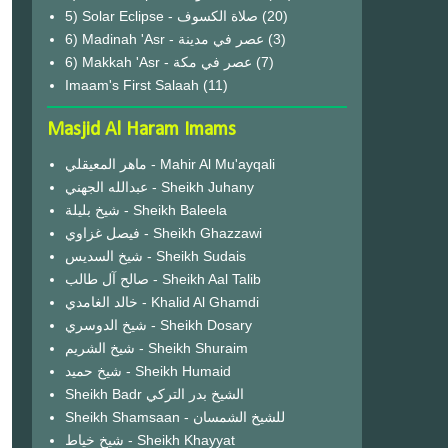
(20)
6) Madinah 'Asr - عصر في مدينة
(3)
6) Makkah 'Asr - عصر في مكة
(7)
Imaam's First Salaah
(11)
Masjid Al Haram Imams
ماهر المعيقلي - Mahir Al Mu'ayqali
عبدالله الجهني - Sheikh Juhany
شيخ بليلة - Sheikh Baleela
فيصل غزاوي - Sheikh Ghazzawi
شيخ السديس - Sheikh Sudais
صالح آل طالب - Sheikh Aal Talib
خالد الغامدي - Khalid Al Ghamdi
شيخ الدوسري - Sheikh Dosary
شيخ الشريم - Sheikh Shuraim
شيخ حميد - Sheikh Humaid
Sheikh Badr الشيخ بدر التركي
Sheikh Shamsaan - للشيخ الشمسان
شيخ خياط - Sheikh Khayyat