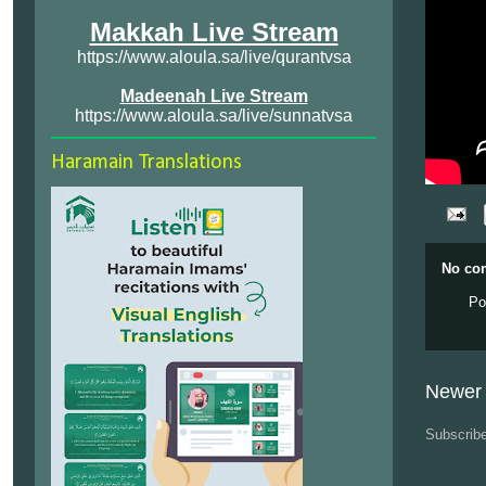
Makkah Live Stream
https://www.aloula.sa/live/qurantvsa
Madeenah Live Stream
https://www.aloula.sa/live/sunnatvsa
Haramain Translations
No co
Po
Newer 
Subscrib