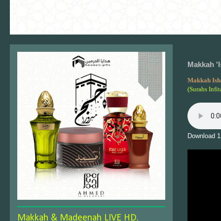
Makkah 'I
Makkah Ish
(Surahs Infi
Download 1
Makkah & Madeenah LIVE HD.