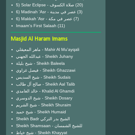
(20)
6) Madinah 'Asr - عصر في مدينة
(3)
6) Makkah 'Asr - عصر في مكة
(7)
Imaam's First Salaah
(11)
Masjid Al Haram Imams
ماهر المعيقلي - Mahir Al Mu'ayqali
عبدالله الجهني - Sheikh Juhany
شيخ بليلة - Sheikh Baleela
فيصل غزاوي - Sheikh Ghazzawi
شيخ السديس - Sheikh Sudais
صالح آل طالب - Sheikh Aal Talib
خالد الغامدي - Khalid Al Ghamdi
شيخ الدوسري - Sheikh Dosary
شيخ الشريم - Sheikh Shuraim
شيخ حميد - Sheikh Humaid
Sheikh Badr الشيخ بدر التركي
Sheikh Shamsaan - للشيخ الشمسان
شيخ خياط - Sheikh Khayyat