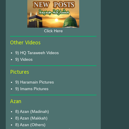
Click Here
Other Videos
9) HQ Taraweeh Videos
9) Videos
Pictures
9) Haramain Pictures
9) Imams Pictures
Azan
8) Azan (Madinah)
8) Azan (Makkah)
8) Azan (Others)