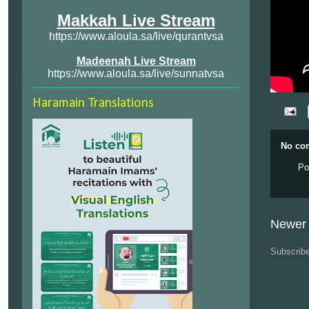
Makkah Live Stream
https://www.aloula.sa/live/qurantvsa
Madeenah Live Stream
https://www.aloula.sa/live/sunnatvsa
Haramain Translations
No co
Po
Newer 
Subscrib