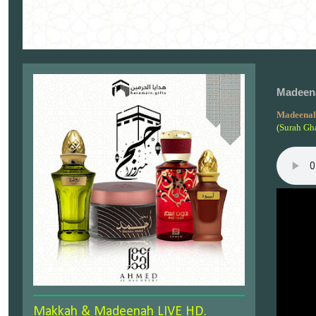
Madeena
Madeenah
(Surah Gh
Makkah & Madeenah LIVE HD.