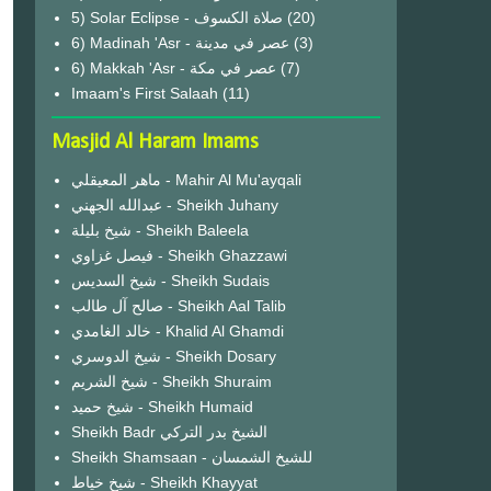
(20)
6) Madinah 'Asr - عصر في مدينة
(3)
6) Makkah 'Asr - عصر في مكة
(7)
Imaam's First Salaah
(11)
Masjid Al Haram Imams
ماهر المعيقلي - Mahir Al Mu'ayqali
عبدالله الجهني - Sheikh Juhany
شيخ بليلة - Sheikh Baleela
فيصل غزاوي - Sheikh Ghazzawi
شيخ السديس - Sheikh Sudais
صالح آل طالب - Sheikh Aal Talib
خالد الغامدي - Khalid Al Ghamdi
شيخ الدوسري - Sheikh Dosary
شيخ الشريم - Sheikh Shuraim
شيخ حميد - Sheikh Humaid
Sheikh Badr الشيخ بدر التركي
Sheikh Shamsaan - للشيخ الشمسان
شيخ خياط - Sheikh Khayyat