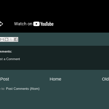
mments:
st a Comment
Post
Home
Old
e to:
Post Comments (Atom)