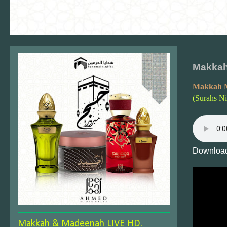
Makkah
Makkah 
(Surahs N
Download
Makkah & Madeenah LIVE HD.