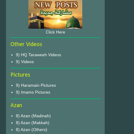
Click Here
Other Videos
9) HQ Taraweeh Videos
9) Videos
Pictures
9) Haramain Pictures
9) Imams Pictures
Azan
8) Azan (Madinah)
8) Azan (Makkah)
8) Azan (Others)