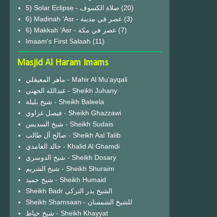
(20)
6) Madinah 'Asr - عصر في مدينة
(3)
6) Makkah 'Asr - عصر في مكة
(7)
Imaam's First Salaah
(11)
Masjid Al Haram Imams
ماهر المعيقلي - Mahir Al Mu'ayqali
عبدالله الجهني - Sheikh Juhany
شيخ بليلة - Sheikh Baleela
فيصل غزاوي - Sheikh Ghazzawi
شيخ السديس - Sheikh Sudais
صالح آل طالب - Sheikh Aal Talib
خالد الغامدي - Khalid Al Ghamdi
شيخ الدوسري - Sheikh Dosary
شيخ الشريم - Sheikh Shuraim
شيخ حميد - Sheikh Humaid
Sheikh Badr الشيخ بدر التركي
Sheikh Shamsaan - للشيخ الشمسان
شيخ خياط - Sheikh Khayyat