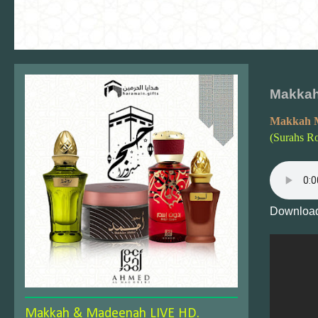
Makkah
Makkah 
(Surahs R
Download
Makkah & Madeenah LIVE HD.