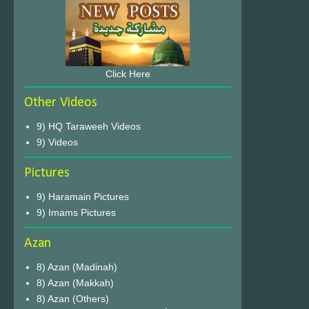
Click Here
Other Videos
9) HQ Taraweeh Videos
9) Videos
Pictures
9) Haramain Pictures
9) Imams Pictures
Azan
8) Azan (Madinah)
8) Azan (Makkah)
8) Azan (Others)