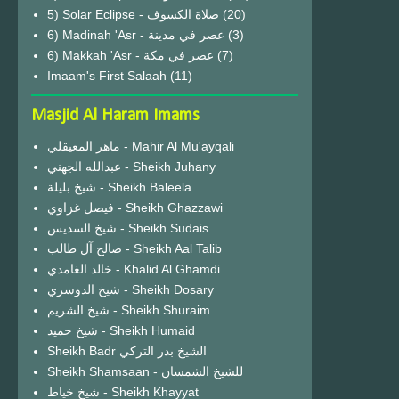
(20)
6) Madinah 'Asr - عصر في مدينة
(3)
6) Makkah 'Asr - عصر في مكة
(7)
Imaam's First Salaah
(11)
Masjid Al Haram Imams
ماهر المعيقلي - Mahir Al Mu'ayqali
عبدالله الجهني - Sheikh Juhany
شيخ بليلة - Sheikh Baleela
فيصل غزاوي - Sheikh Ghazzawi
شيخ السديس - Sheikh Sudais
صالح آل طالب - Sheikh Aal Talib
خالد الغامدي - Khalid Al Ghamdi
شيخ الدوسري - Sheikh Dosary
شيخ الشريم - Sheikh Shuraim
شيخ حميد - Sheikh Humaid
Sheikh Badr الشيخ بدر التركي
Sheikh Shamsaan - للشيخ الشمسان
شيخ خياط - Sheikh Khayyat