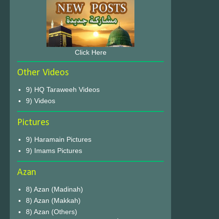
Click Here
Other Videos
9) HQ Taraweeh Videos
9) Videos
Pictures
9) Haramain Pictures
9) Imams Pictures
Azan
8) Azan (Madinah)
8) Azan (Makkah)
8) Azan (Others)