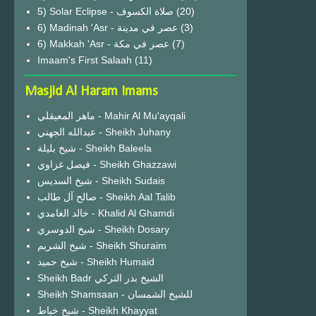
(20)
6) Madinah 'Asr - عصر في مدينة
(3)
6) Makkah 'Asr - عصر في مكة
(7)
Imaam's First Salaah
(11)
Masjid Al Haram Imams
ماهر المعيقلي - Mahir Al Mu'ayqali
عبدالله الجهني - Sheikh Juhany
شيخ بليلة - Sheikh Baleela
فيصل غزاوي - Sheikh Ghazzawi
شيخ السديس - Sheikh Sudais
صالح آل طالب - Sheikh Aal Talib
خالد الغامدي - Khalid Al Ghamdi
شيخ الدوسري - Sheikh Dosary
شيخ الشريم - Sheikh Shuraim
شيخ حميد - Sheikh Humaid
Sheikh Badr الشيخ بدر التركي
Sheikh Shamsaan - للشيخ الشمسان
شيخ خياط - Sheikh Khayyat