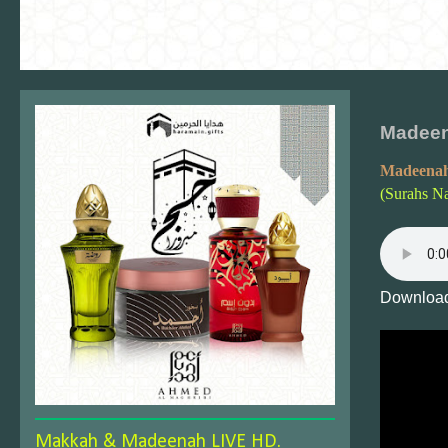
Madeen
Madeenah
(Surahs N
Download
Makkah & Madeenah LIVE HD.