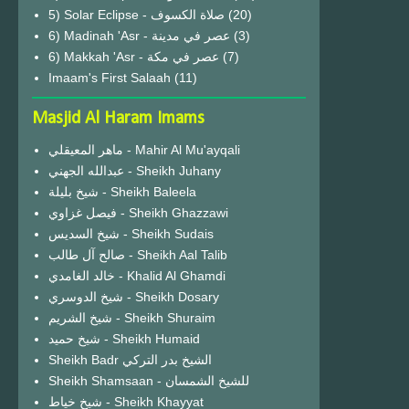
(20)
6) Madinah 'Asr - عصر في مدينة
(3)
6) Makkah 'Asr - عصر في مكة
(7)
Imaam's First Salaah
(11)
Masjid Al Haram Imams
ماهر المعيقلي - Mahir Al Mu'ayqali
عبدالله الجهني - Sheikh Juhany
شيخ بليلة - Sheikh Baleela
فيصل غزاوي - Sheikh Ghazzawi
شيخ السديس - Sheikh Sudais
صالح آل طالب - Sheikh Aal Talib
خالد الغامدي - Khalid Al Ghamdi
شيخ الدوسري - Sheikh Dosary
شيخ الشريم - Sheikh Shuraim
شيخ حميد - Sheikh Humaid
Sheikh Badr الشيخ بدر التركي
Sheikh Shamsaan - للشيخ الشمسان
شيخ خياط - Sheikh Khayyat