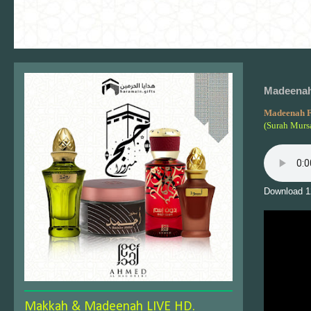
Madeenah 
Madeenah F
(Surah Mursa
Download 1
Makkah & Madeenah LIVE HD.