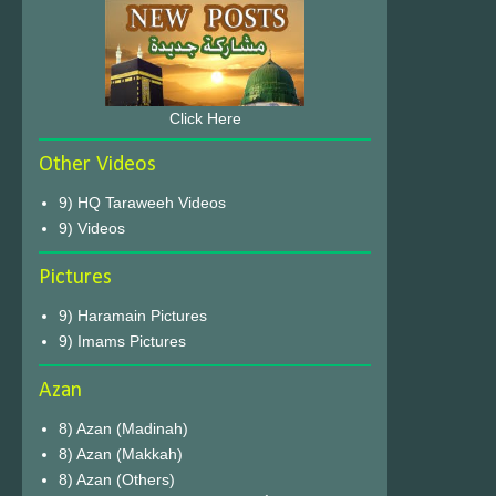
Click Here
Other Videos
9) HQ Taraweeh Videos
9) Videos
Pictures
9) Haramain Pictures
9) Imams Pictures
Azan
8) Azan (Madinah)
8) Azan (Makkah)
8) Azan (Others)