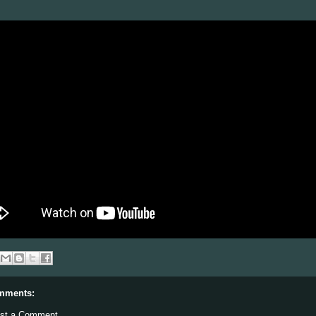
mments:
st a Comment