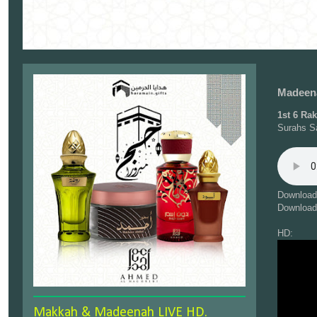
Madeena
1st 6 Ra
Surahs S
Download
Download
HD:
Makkah & Madeenah LIVE HD.