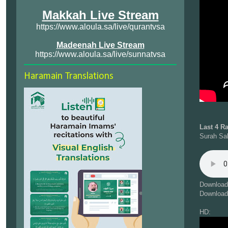
Makkah Live Stream
https://www.aloula.sa/live/qurantvsa
Madeenah Live Stream
https://www.aloula.sa/live/sunnatvsa
Haramain Translations
Last 4 R
Surah Sa
Download
Download
HD: