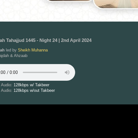
h Tahajjud 1445 - Night 24 | 2nd April 2024
kah
led by
Sheikh Muhanna
ajdah & Ahzaab
 Audio:
128kbps w/ Takbeer
 Audio:
128kbps w/out Takbeer