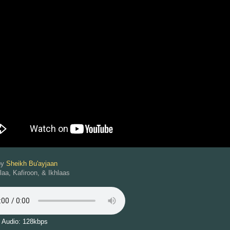
by
Sheikh Bu'ayjaan
laa, Kafiroon, & Ikhlaas
 Audio: 128kbps