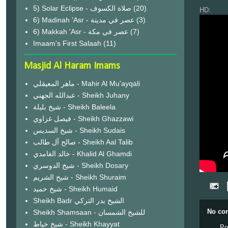
(20)
HD:
6) Madinah 'Asr - عصر في مدينة
(3)
6) Makkah 'Asr - عصر في مكة
(7)
Imaam's First Salaah
(11)
Masjid Al Haram Imams
ماهر المعيقلي - Mahir Al Mu'ayqali
عبدالله الجهني - Sheikh Juhany
شيخ بليلة - Sheikh Baleela
فيصل غزاوي - Sheikh Ghazzawi
شيخ السديس - Sheikh Sudais
صالح آل طالب - Sheikh Aal Talib
خالد الغامدي - Khalid Al Ghamdi
شيخ الدوسري - Sheikh Dosary
شيخ الشريم - Sheikh Shuraim
شيخ حميد - Sheikh Humaid
Sheikh Badr الشيخ بدر التركي
No co
Sheikh Shamsaan - للشيخ الشمسان
شيخ خياط - Sheikh Khayyat
Po