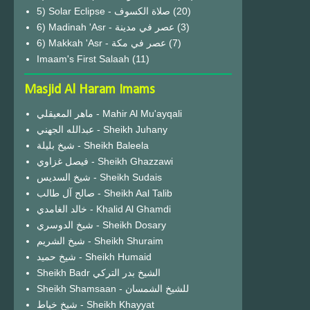
(20)
6) Madinah 'Asr - عصر في مدينة
(3)
6) Makkah 'Asr - عصر في مكة
(7)
Imaam's First Salaah
(11)
Masjid Al Haram Imams
ماهر المعيقلي - Mahir Al Mu'ayqali
عبدالله الجهني - Sheikh Juhany
شيخ بليلة - Sheikh Baleela
فيصل غزاوي - Sheikh Ghazzawi
شيخ السديس - Sheikh Sudais
صالح آل طالب - Sheikh Aal Talib
خالد الغامدي - Khalid Al Ghamdi
شيخ الدوسري - Sheikh Dosary
شيخ الشريم - Sheikh Shuraim
شيخ حميد - Sheikh Humaid
Sheikh Badr الشيخ بدر التركي
Sheikh Shamsaan - للشيخ الشمسان
شيخ خياط - Sheikh Khayyat