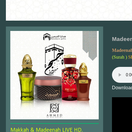
Madeena
Madeenah
(Surah )
S
Download
Makkah & Madeenah LIVE HD.