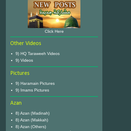
Click Here
Other Videos
9) HQ Taraweeh Videos
9) Videos
Pictures
9) Haramain Pictures
9) Imams Pictures
Azan
8) Azan (Madinah)
8) Azan (Makkah)
8) Azan (Others)