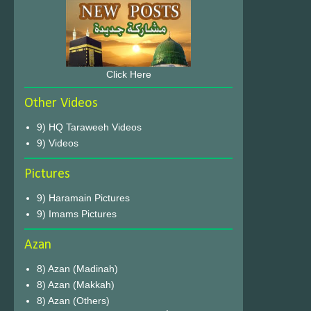
Click Here
Other Videos
9) HQ Taraweeh Videos
9) Videos
Pictures
9) Haramain Pictures
9) Imams Pictures
Azan
8) Azan (Madinah)
8) Azan (Makkah)
8) Azan (Others)