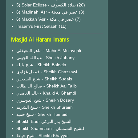
(20)
6) Madinah 'Asr - عصر في مدينة
(3)
6) Makkah 'Asr - عصر في مكة
(7)
Imaam's First Salaah
(11)
Masjid Al Haram Imams
ماهر المعيقلي - Mahir Al Mu'ayqali
عبدالله الجهني - Sheikh Juhany
شيخ بليلة - Sheikh Baleela
فيصل غزاوي - Sheikh Ghazzawi
شيخ السديس - Sheikh Sudais
صالح آل طالب - Sheikh Aal Talib
خالد الغامدي - Khalid Al Ghamdi
شيخ الدوسري - Sheikh Dosary
شيخ الشريم - Sheikh Shuraim
شيخ حميد - Sheikh Humaid
Sheikh Badr الشيخ بدر التركي
Sheikh Shamsaan - للشيخ الشمسان
شيخ خياط - Sheikh Khayyat