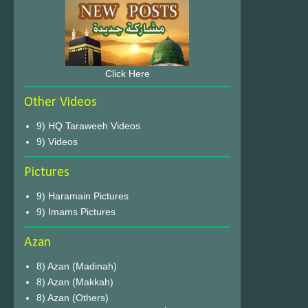
Click Here
Other Videos
9) HQ Taraweeh Videos
9) Videos
Pictures
9) Haramain Pictures
9) Imams Pictures
Azan
8) Azan (Madinah)
8) Azan (Makkah)
8) Azan (Others)