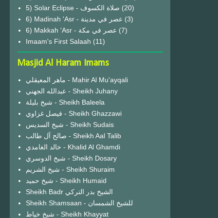
(20)
6) Madinah 'Asr - عصر في مدينة
(3)
6) Makkah 'Asr - عصر في مكة
(7)
Imaam's First Salaah
(11)
Masjid Al Haram Imams
ماهر المعيقلي - Mahir Al Mu'ayqali
عبدالله الجهني - Sheikh Juhany
شيخ بليلة - Sheikh Baleela
فيصل غزاوي - Sheikh Ghazzawi
شيخ السديس - Sheikh Sudais
صالح آل طالب - Sheikh Aal Talib
خالد الغامدي - Khalid Al Ghamdi
شيخ الدوسري - Sheikh Dosary
شيخ الشريم - Sheikh Shuraim
شيخ حميد - Sheikh Humaid
Sheikh Badr الشيخ بدر التركي
Sheikh Shamsaan - للشيخ الشمسان
شيخ خياط - Sheikh Khayyat