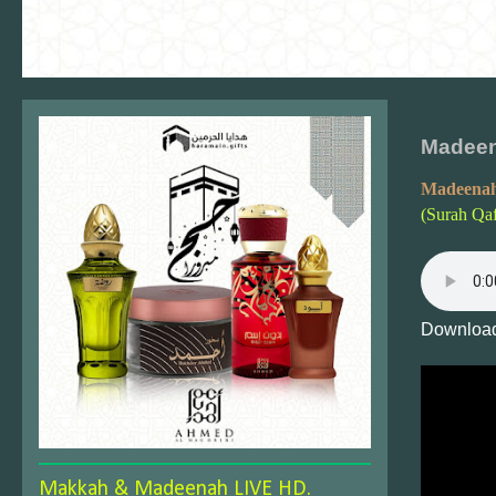
Madeena
Madeenah
(Surah Qa
Download
Makkah & Madeenah LIVE HD.