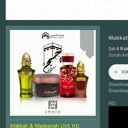
Makkah
1st 4 Ra
Surah An
Download
Download
HD:
Makkah & Madeenah LIVE HD.