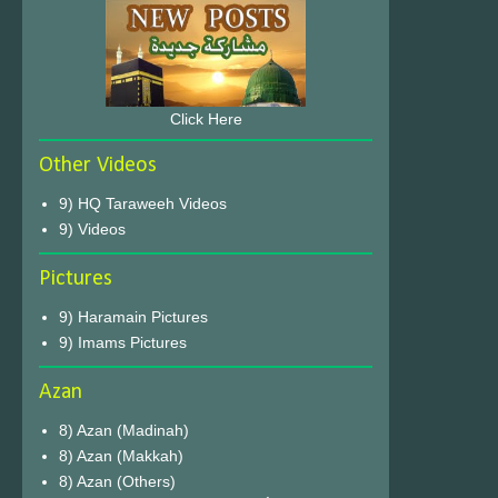
Click Here
Other Videos
9) HQ Taraweeh Videos
9) Videos
Pictures
9) Haramain Pictures
9) Imams Pictures
Azan
8) Azan (Madinah)
8) Azan (Makkah)
8) Azan (Others)