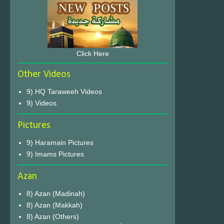
Click Here
Other Videos
9) HQ Taraweeh Videos
9) Videos
Pictures
9) Haramain Pictures
9) Imams Pictures
Azan
8) Azan (Madinah)
8) Azan (Makkah)
8) Azan (Others)