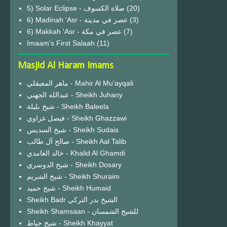
(20)
6) Madinah 'Asr - عصر في مدينة
(3)
6) Makkah 'Asr - عصر في مكة
(7)
Imaam's First Salaah
(11)
Masjid Al Haram Imams
ماهر المعيقلي - Mahir Al Mu'ayqali
عبدالله الجهني - Sheikh Juhany
شيخ بليلة - Sheikh Baleela
فيصل غزاوي - Sheikh Ghazzawi
شيخ السديس - Sheikh Sudais
صالح آل طالب - Sheikh Aal Talib
خالد الغامدي - Khalid Al Ghamdi
شيخ الدوسري - Sheikh Dosary
شيخ الشريم - Sheikh Shuraim
شيخ حميد - Sheikh Humaid
Sheikh Badr الشيخ بدر التركي
Sheikh Shamsaan - للشيخ الشمسان
شيخ خياط - Sheikh Khayyat