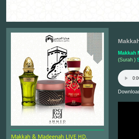
Makkah
Makkah 
(Surah )
Download
Makkah & Madeenah LIVE HD.