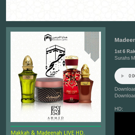
Madeen
1st 6 Ra
Surahs M
Download
Download
HD:
Makkah & Madeenah LIVE HD.