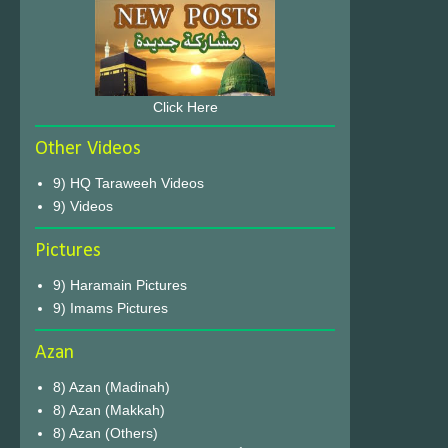
Click Here
Other Videos
9) HQ Taraweeh Videos
9) Videos
Pictures
9) Haramain Pictures
9) Imams Pictures
Azan
8) Azan (Madinah)
8) Azan (Makkah)
8) Azan (Others)