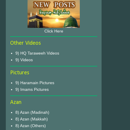
Click Here
Other Videos
9) HQ Taraweeh Videos
9) Videos
Pictures
9) Haramain Pictures
9) Imams Pictures
Azan
8) Azan (Madinah)
8) Azan (Makkah)
8) Azan (Others)