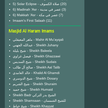
(20)
6) Madinah 'Asr - عصر في مدينة
(3)
6) Makkah 'Asr - عصر في مكة
(7)
Imaam's First Salaah
(11)
Masjid Al Haram Imams
ماهر المعيقلي - Mahir Al Mu'ayqali
عبدالله الجهني - Sheikh Juhany
شيخ بليلة - Sheikh Baleela
فيصل غزاوي - Sheikh Ghazzawi
شيخ السديس - Sheikh Sudais
صالح آل طالب - Sheikh Aal Talib
خالد الغامدي - Khalid Al Ghamdi
شيخ الدوسري - Sheikh Dosary
شيخ الشريم - Sheikh Shuraim
شيخ حميد - Sheikh Humaid
Sheikh Badr الشيخ بدر التركي
Sheikh Shamsaan - للشيخ الشمسان
شيخ خياط - Sheikh Khayyat