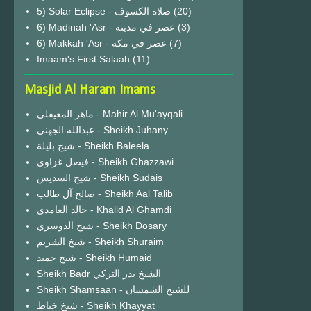
(20)
6) Madinah 'Asr - عصر في مدينة
(3)
6) Makkah 'Asr - عصر في مكة
(7)
Imaam's First Salaah
(11)
Masjid Al Haram Imams
ماهر المعيقلي - Mahir Al Mu'ayqali
عبدالله الجهني - Sheikh Juhany
شيخ بليلة - Sheikh Baleela
فيصل غزاوي - Sheikh Ghazzawi
شيخ السديس - Sheikh Sudais
صالح آل طالب - Sheikh Aal Talib
خالد الغامدي - Khalid Al Ghamdi
شيخ الدوسري - Sheikh Dosary
شيخ الشريم - Sheikh Shuraim
شيخ حميد - Sheikh Humaid
Sheikh Badr الشيخ بدر التركي
Sheikh Shamsaan - للشيخ الشمسان
شيخ خياط - Sheikh Khayyat