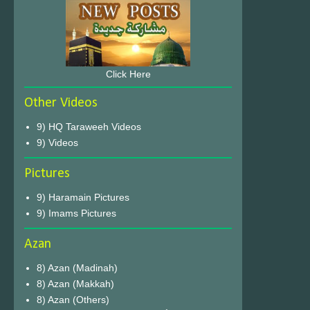
Click Here
Other Videos
9) HQ Taraweeh Videos
9) Videos
Pictures
9) Haramain Pictures
9) Imams Pictures
Azan
8) Azan (Madinah)
8) Azan (Makkah)
8) Azan (Others)